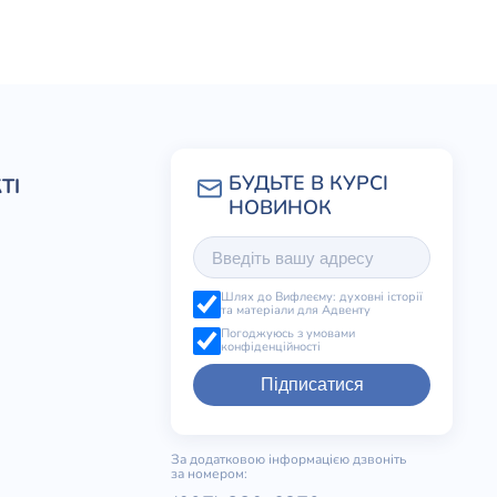
ТІ
Шлях до Вифлеєму: духовні історії
та матеріали для Адвенту
Погоджуюсь з умовами
конфіденційності
Підписатися
За додатковою інформацією дзвоніть
за номером: