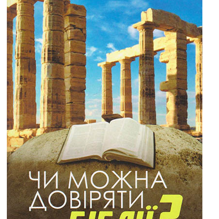
/ Святе Письмо
 література
іноземними мовами
тво
ійні видання
і традиції
ня Церкви
истика
в`я
сім`я
`я / Харчування