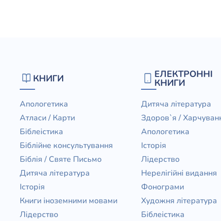
ЕЛЕКТРОННІ
КНИГИ
КНИГИ
Апологетика
Дитяча література
Атласи / Карти
Здоров`я / Харчуван
Біблеістика
Апологетика
Біблійне консультування
Історія
Біблія / Святе Письмо
Лідерство
Дитяча література
Нерелігійні видання
Історія
Фонограми
Книги іноземними мовами
Художня література
Лідерство
Біблеістика