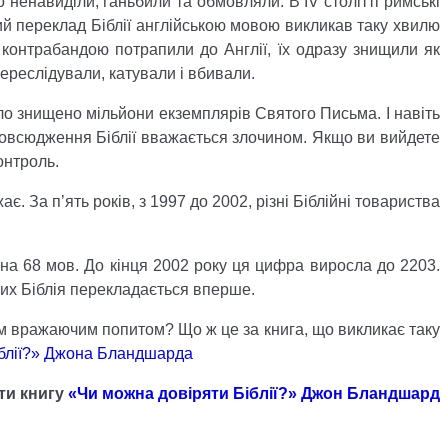
но ненавиділи, ганьбили та обмовляли. В IV столітті римські
ший переклад Біблії англійською мовою викликав таку хвилю
контрабандою потрапили до Англії, їх одразу знищили як
ереслідували, катували і вбивали.
ло знищено мільйони екземплярів Святого Письма. І навіть
озповсюдження Біблії вважається злочином. Якщо ви вийдете
онтроль.
. За п’ять років, з 1997 до 2002, різні Біблійні товариства
 на 68 мов. До кінця 2002 року ця цифра виросла до 2203.
ких Біблія перекладається вперше.
им вражаючим попитом? Що ж це за книга, що викликає таку
іблії?» Джона Бландшарда
ти книгу
«Чи можна довіряти Біблії?» Джон Бландшард