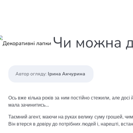
Юдаїзм
Огляд р
Художн
Чи можна до
Автор огляду:
Ірина Акчурина
Ось вже кілька років за ним постійно стежили, але досі
мала зачинитись...
Таємний агент, маючи на руках велику суму грошей, чима
Він втерся в довіру до потрібних людей і, нарешті, вст