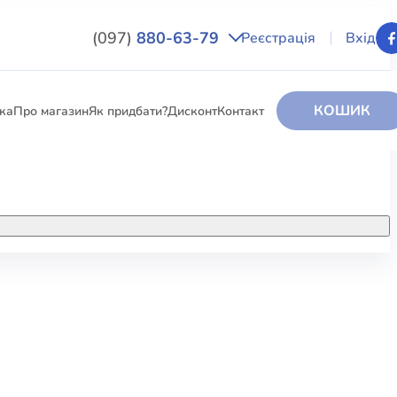
(097)
880-63-79
Реєстрація
Вхід
КОШИК
вка
Про магазин
Як придбати?
Дисконт
Контакт
НИГИ
За додатковою інформацією дзвоніть
за номером:
+38 (097) 880-6379
РИ
Ми у Facebook
ЛЕКТІ