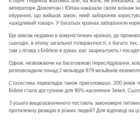
Історія Тіндейла жахлива, але, на жаль, не унікальна: з
імператори Діоклетіан і Юліан наказали своїм воїнам зн
обурення, що вийшов закон, який забороняв користува
«шкідливий товар». У багатьох країнах забороняли кори
Ще зовсім недавно в комуністичних країнах, де прожив
сьогодні, в епоху загальної толерантності, є багато т
там з літака з Біблією в руках, вас заарештують і посад
Однак, незважаючи на багатовікові переслідування, кількі
розповсюдили понад 2 мільярди 979 мільйонів екземпл
Статистика перекладів також приголомшує. 200 років т
Біблія стала доступною для 90% населення Землі. Сього
З усього вищезазначеного постають закономірні питанн
протилежну реакцію в різних людей? Для відповіді на ц