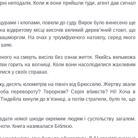
рні неподалік. Коли ж вони прийшли туди, агент дав сигнал
 щурами і клопами, повели до суду. Вирок було винесено ще
 на відкритому місці височів великий дерев’яний стовп, що
з зашморгом. На очах у тріумфуючого натовпу, серед якого
а шию.
дженого на смерть висіло без ознак життя. Якийсь вельможа
жертви горить на вогнищі. Коли вони насолодилися жахливим
лися у своїх справах.
мку, десять кілометрів на північ від Брюсселю. Жертву звали
роба перевороту? Тероризм? Серія вбивств? Ні! Хоча в
Тіндейла кинули до в’язниці, а потім стратили, було те, що
авдати ніякої шкоди окремим людям і суспільству загалом.
ноти. Книга називалася Біблією.