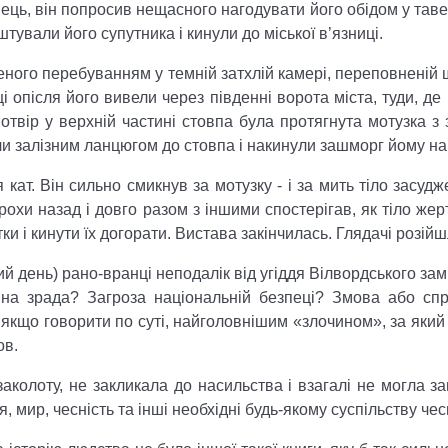
нець, він попросив нещасного нагодувати його обідом у таве
тували його супутника і кинули до міської в’язниці.
ченого перебуванням у темній затхлій камері, переповненій
і опісля його вивели через південні ворота міста, туди, де
 отвір у верхній частині стовпа була протягнута мотузка 
али залізним ланцюгом до стовпа і накинули зашморг йому н
 кат. Він сильно смикнув за мотузку - і за мить тіло засу
 трохи назад і довго разом з іншими спостерігав, як тіло 
 і кинути їх догорати. Вистава закінчилась. Глядачі розійш
кий день) рано-вранці неподалік від угіддя Вілвордського за
на зрада? Загроза національній безпеці? Змова або сп
 якщо говорити по суті, найголовнішим «злочином», за який 
ов.
аколоту, не закликала до насильства і взагалі не могла з
 мир, чесність та інші необхідні будь-якому суспільству чес