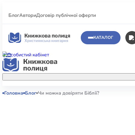
Блог
Автори
Договір публічної оферти
КАТАЛОГ
Головна
Блог
Чи можна довіряти Біблії?
Аполог
Акційні пропозиції
Атласи 
Купуйте більше улюблених книжок за
меншою ціною завдяки акційним
Біблеіс
знижкам.
Біблій