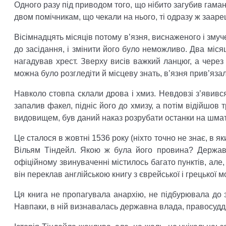
Одного разу під приводом того, що нібито загубив гама
двом помічникам, що чекали на нього, ті одразу ж заареш
Вісімнадцять місяців потому в’язня, виснаженого і зму
до засідання, і змінити його було неможливо. Два місяц
нагадував хрест. Зверху висів важкий ланцюг, а через
можна було розгледіти й місцеву знать, в’язня прив’яз
Навколо стовпа склали дрова і хмиз. Невдовзі з’явився
запалив факел, підніс його до хмизу, а потім відійшов
видовищем, був даний наказ розрубати останки на шматки
Це сталося в жовтні 1536 року (ніхто точно не знає, в я
Вільям Тіндейл. Якою ж була його провина? Держав
офіційному звинуваченні містилось багато пунктів, але,
він переклав англійською книгу з єврейської і грецької м
Ця книга не пропагувала анархію, не підбурювала до з
Навпаки, в ній визнавалась державна влада, правосуддя,