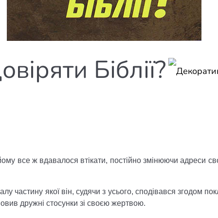
елігій
я література
віряти Біблії?
 йому все ж вдавалося втікати, постійно змінюючи адреси св
лу частину якої він, судячи з усього, сподівався згодом по
ановив дружні стосунки зі своєю жертвою.