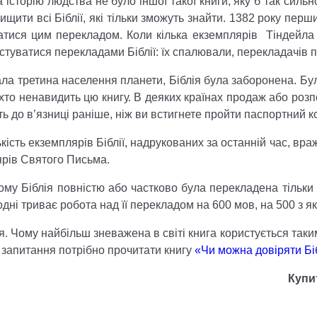
а історію людства не було іншої такої книги, яку б так силь
ищити всі Біблії, які тільки зможуть знайти. 1382 року пер
тися цим перекладом. Коли кілька екземплярів Тіндейла 
стуватися перекладами Біблії: їх спалювали, перекладачів п
ала третина населення планети, Біблія була заборонена. Бу
их, хто ненавидить цю книгу. В деяких країнах продаж або р
ять до в’язниці раніше, ніж ви встигнете пройти паспортний к
сть екземплярів Біблії, надрукованих за останній час, вражає
ярів Святого Письма.
ому Біблія повністю або частково була перекладена тільки
дні триває робота над її перекладом на 600 мов, на 500 з я
я. Чому найбільш зневажена в світі книга користується так
і запитання потрібно прочитати книгу
«Чи можна довіряти Б
Купи