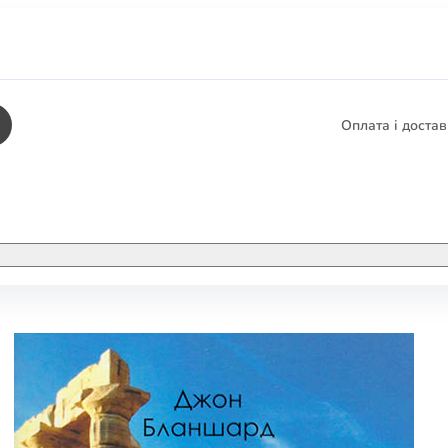
Оплата і доста
КНИГИ
ЕЛЕКТРОННІ К
етика
СУПУТНІ ТОВА
/ Карти
тика
КНИГА В КОМП
не консультування