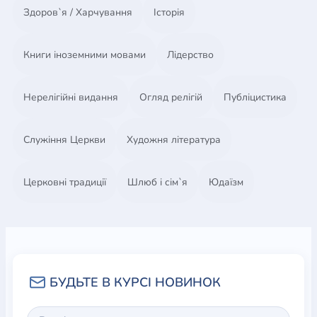
Здоров`я / Харчування
Історія
Книги іноземними мовами
Лідерство
Нерелігійні видання
Огляд релігій
Публіцистика
Служіння Церкви
Художня література
Церковні традиції
Шлюб і сім`я
Юдаїзм