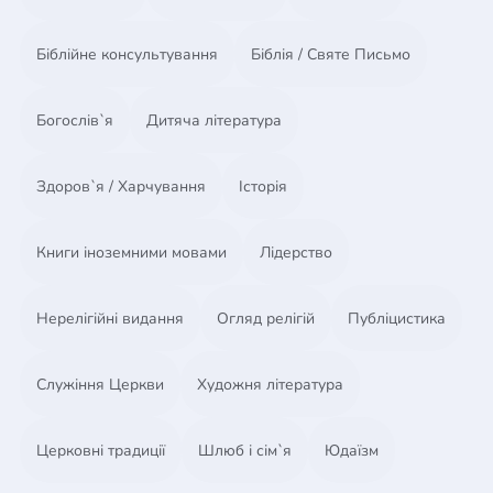
Біблійне консультування
Біблія / Святе Письмо
Богослів`я
Дитяча література
Здоров`я / Харчування
Історія
Книги іноземними мовами
Лідерство
Нерелігійні видання
Огляд релігій
Публіцистика
Служіння Церкви
Художня література
Церковні традиції
Шлюб і сім`я
Юдаїзм