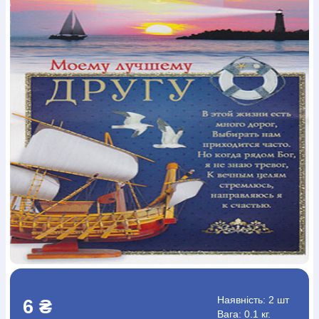
Богослов`я
Шлюб і сім`я
Юдаїзм
Супутні товари
Періодика
Аудіо
Ручки кулькові
Відео
Галантерея
Закладки для книг
Футболки
Брелоки
Сумки
Біжутерія
Блокноти
Щоденники / щотижневики
Вироби з дерева
Вироби з кераміки і глини
Вироби з срібла
Картини
Навчальні мапи
Шкіряні вироби
Магніти
Металеві
вироби
Міні-лампи
Наклейки
Настільні ігри
Пакети
подарункові
Плакати
Пластмасові вироби
Хустки
Подарункові картки
Розвиваючі ігри
Репринти
Свічки
Зошити
Фотокартини
Чохли на Библії
Головні убори
Календарі
Канцелярскі товари
Комп`ютерні ігри
Листівки
Сувенирна продукція
Годинники
Пазли
Книга в комплекті
За додатковою інформацією дзвоніть за номером:
+38
(097) 880-6379
Ми у Facebook
Наявність:
2 шт
6 ₴
Вага: 0.1 кг.