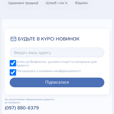
Церковні традиції
Шлюб і сім`я
Юдаїзм
Шлях до Вифлеєму: духовні історії та матеріали для
Адвенту
Погоджуюсь з умовами конфіденційності
Підписатися
За додатковою інформацією дзвоніть
за номером:
(097) 880-6379