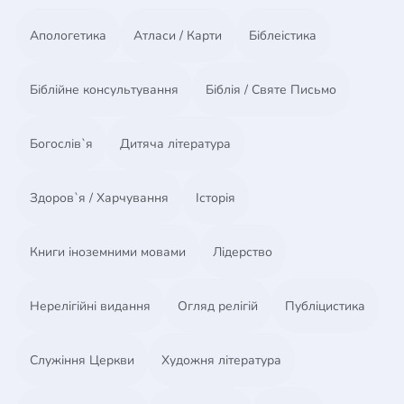
Апологетика
Атласи / Карти
Біблеістика
Біблійне консультування
Біблія / Святе Письмо
Богослів`я
Дитяча література
Здоров`я / Харчування
Історія
Книги іноземними мовами
Лідерство
Нерелігійні видання
Огляд релігій
Публіцистика
Служіння Церкви
Художня література