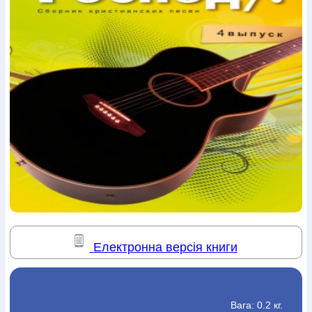
Богослов`я
Шлюб і сім`я
Юдаїзм
Супутні товари
Періодика
Аудіо
Ручки кулькові
Відео
Галантерея
Закладки для книг
Футболки
Брелоки
Сумки
Біжутерія
Блокноти
Щоденники / щотижневики
Вироби з дерева
Вироби з кераміки і глини
Вироби з срібла
Картини
Навчальні мапи
Шкіряні вироби
Магніти
Металеві
вироби
Міні-лампи
Наклейки
Настільні ігри
Пакети
подарункові
Плакати
Пластмасові вироби
Хустки
Подарункові картки
Розвиваючі ігри
Репринти
Свічки
Зошити
Фотокартини
Чохли на Библії
Головні убори
Календарі
Канцелярскі товари
Комп`ютерні ігри
Листівки
Сувенирна продукція
Годинники
Пазли
Книга в комплекті
За додатковою інформацією дзвоніть за номером:
+38
Електронна версія книги
(097) 880-6379
Ми у Facebook
Вага: 0.2 кг.