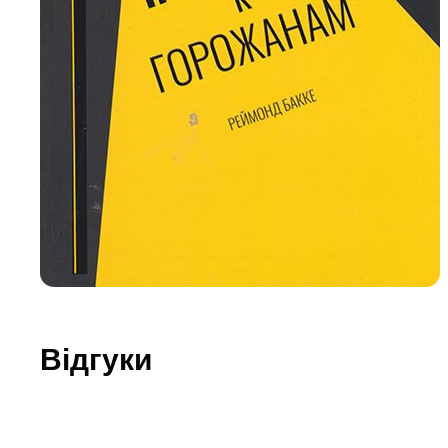
Юдаїзм
Огляд р
Художн
Відгуки