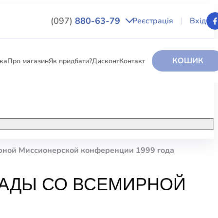
(097)
880-63-79
Реєстрація
Вхід
КОШИК
вка
Про магазин
Як придбати?
Дисконт
Контакт
НИГИ
За додатковою інформацією дзвоніть
за номером:
+38 (097) 880-6379
ирной Миссионерской конференции 1999 года
РИ
Ми у Facebook
ЛАДЫ СО ВСЕМИРНОЙ
ЛЕКТІ