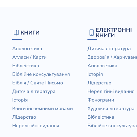
ЕЛЕКТРОННІ
КНИГИ
КНИГИ
Апологетика
Дитяча література
Атласи / Карти
Здоров`я / Харчуван
Біблеістика
Апологетика
Біблійне консультування
Історія
Біблія / Святе Письмо
Лідерство
Дитяча література
Нерелігійні видання
Історія
Фонограми
Книги іноземними мовами
Художня література
Лідерство
Біблеістика
Нерелігійні видання
Біблійне консультув