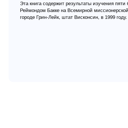
Эта книга содержит результаты изучения пяти 
Реймондом Бакке на Всемирной миссионерской
елігій
городе Грин-Лейк, штат Висконсин, в 1999 году
я література
имели огромный отклик у около 850 участнико
В своём замечательном исследовании Рей Бакке
поисках ответа на вопрос: что значит занимат
масштабе?
Эта небольшая книга - сборник из пяти докла
них представляет собой детальный разбор библ
контекст и современную значимость для служени
что текст значил изначально, учитывая социал
и затем выяснить, что текст значит сейчас, ес
городского жителя. Перед нами занимательны
богословского осмысления города в Библии и 
Содержание:
Предисловие