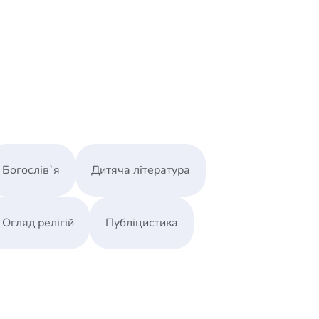
я и жестокости
ти и развития
 изобретательница иностранной миссии
м, беженец международного масштаба
Богослів`я
Дитяча література
Огляд релігій
Публіцистика