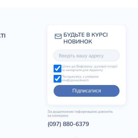
ТІ
Шлях до Вифлеєму: духовні історії
та матеріали для Адвенту
Погоджуюсь з умовами
конфіденційності
Підписатися
За додатковою інформацією дзвоніть
за номером:
(097) 880-6379