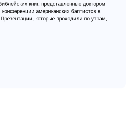
библейских книг, представленные доктором
 конференции американских баптистов в
. Презентации, которые проходили по утрам,
в конференции.
 изучает как Ветхий, так и Новый Заветы в
ься христианской миссией в мировом
дов Рэймонда Бакке по миссиологии. Каждый из
ейского текста и проникновение в его смысл,
я в городах 21 века. Бакке старается понять,
ьно-урбанистические условия его написания,
ли читать его с перспективы верующего
й пример миссиональной герменевтики и
в нашей жизни.