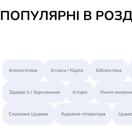
ПОПУЛЯРНІ В РОЗД
Апологетика
Атласи / Карти
Біблеістика
Здоров`я / Харчування
Історія
Книги інозем
Служіння Церкви
Художня література
Церко