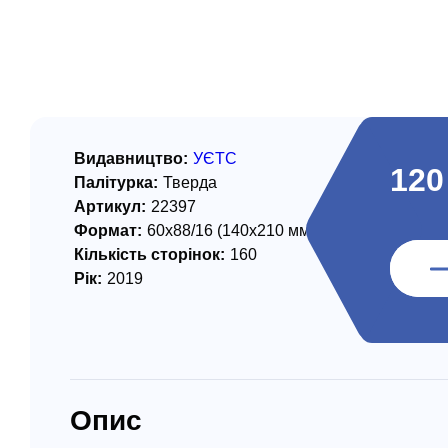
/ Святе Письмо
 література
іноземними мовами
тво
Видавництво:
УЄТС
120
Палітурка:
Тверда
ійні видання
Артикул:
22397
і традиції
Формат:
60х88/16 (140х210 мм)
Кількість сторінок:
160
ня Церкви
Рік:
2019
истика
в`я
сім`я
Опис
`я / Харчування