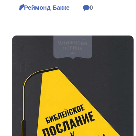
Біблія 
Реймонд Бакке
0
Дитяча
Історія
Новинки
Книги 
Свіжі надходження, актуальна
література та нові автори на нашій
Лідерс
полиці.
Нереліг
Церковн
Служін
Публіц
Богослі
Шлюб і 
Здоров