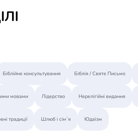
1. Иона: Божья миссия в контексте притеснени
ІЛІ
2. Три перса Божья миссия в контексте беднос
3. Рождество у Матфея и всемирная миссия
4. Центральная городская церковь Антиохии -
5. Драма новозаветной евангелизации: Ониси
Послесловие
Біблійне консультування
Біблія / Святе Письмо
ними мовами
Лідерство
Нерелігійні видання
вні традиції
Шлюб і сім`я
Юдаїзм