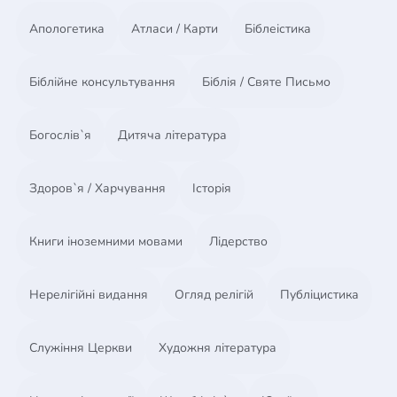
Апологетика
Атласи / Карти
Біблеістика
Біблійне консультування
Біблія / Святе Письмо
Богослів`я
Дитяча література
Здоров`я / Харчування
Історія
Книги іноземними мовами
Лідерство
Нерелігійні видання
Огляд релігій
Публіцистика
Служіння Церкви
Художня література