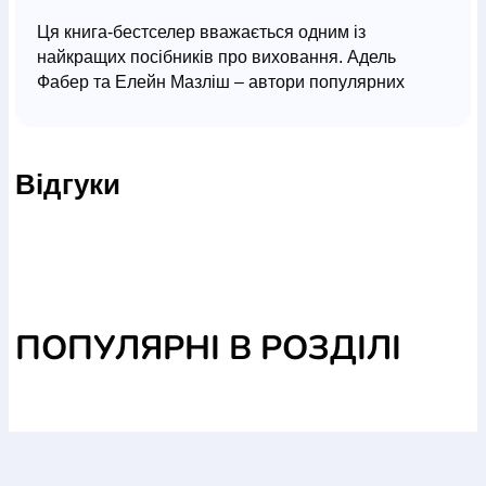
Ця книга-бестселер вважається одним із
найкращих посібників про виховання. Адель
Фабер та Елейн Мазліш – автори популярних
навчальних порадників, які здобули чимале
визнання у батьків, вихователів та психологів.
Вони пропонують нові методи спілкування з
Відгуки
дітьми, дають практичні поради, перевірені як на
власному досвіді, так і на досвіді вже багатьох
тисяч сімей.
ПОПУЛЯРНІ В РОЗДІЛІ