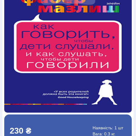
Богослов`я
Шлюб і сім`я
Юдаїзм
Супутні товари
Періодика
Аудіо
Ручки кулькові
Відео
Галантерея
Закладки для книг
Футболки
Брелоки
Сумки
Біжутерія
Блокноти
Щоденники / щотижневики
Вироби з дерева
Вироби з кераміки і глини
Вироби з срібла
Картини
Навчальні мапи
Шкіряні вироби
Магніти
Металеві
вироби
Міні-лампи
Наклейки
Настільні ігри
Пакети
подарункові
Плакати
Пластмасові вироби
Хустки
Подарункові картки
Розвиваючі ігри
Репринти
Свічки
Зошити
Фотокартини
Чохли на Библії
Головні убори
Календарі
Канцелярскі товари
Комп`ютерні ігри
Листівки
Сувенирна продукція
Годинники
Пазли
Книга в комплекті
За додатковою інформацією дзвоніть за номером:
+38
(097) 880-6379
Ми у Facebook
Наявність:
1 шт
230 ₴
Вага: 0.3 кг.