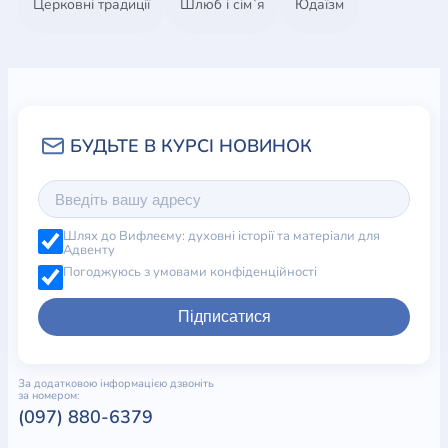
Церковні традиції
Шлюб і сім`я
Юдаїзм
Шлях до Вифлеєму: духовні історії та матеріали для
Адвенту
Погоджуюсь з умовами конфіденційності
Підписатися
За додатковою інформацією дзвоніть
за номером:
(097) 880-6379