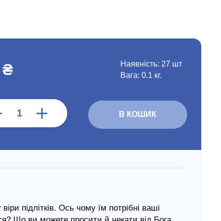
Наявність:
27 шт
 ₴
Вага: 0.1 кг.
В КОШИК
віри підлітків. Ось чому їм потрібні ваші
я? Що ви можете просити й чекати від Бога,