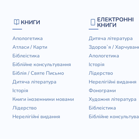
ЕЛЕКТРОННІ
КНИГИ
КНИГИ
Апологетика
Дитяча література
Атласи / Карти
Здоров`я / Харчуван
Біблеістика
Апологетика
Біблійне консультування
Історія
Біблія / Святе Письмо
Лідерство
Дитяча література
Нерелігійні видання
Історія
Фонограми
Книги іноземними мовами
Художня література
Лідерство
Біблеістика
Нерелігійні видання
Біблійне консультув