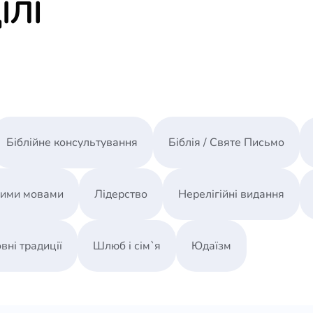
ІЛІ
• Як запитати в підлітка про його молитовні по
• Як навчити підлітків розуміти Божий голос?
• Що робити, якщо Бог мовчить?
Біблійне консультування
Біблія / Святе Письмо
ними мовами
Лідерство
Нерелігійні видання
вні традиції
Шлюб і сім`я
Юдаїзм