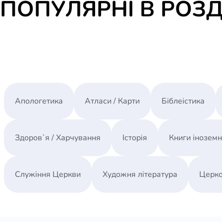
ПОПУЛЯРНІ В РОЗД
Апологетика
Атласи / Карти
Біблеістика
Здоров`я / Харчування
Історія
Книги інозем
Служіння Церкви
Художня література
Церко