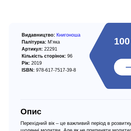
/ Святе Письмо
 література
іноземними мовами
Видавництво:
Книгоноша
100
Палітурка:
М’яка
тво
Артикул:
22291
Кількість сторінок:
96
ійні видання
Рік:
2019
і традиції
ISBN:
978-617-7517-39-8
ня Церкви
истика
в`я
Опис
сім`я
`я / Харчування
Перехідний вік – це важливий період в розвитку 
щоденні молитви. Але як не припиняти молитис