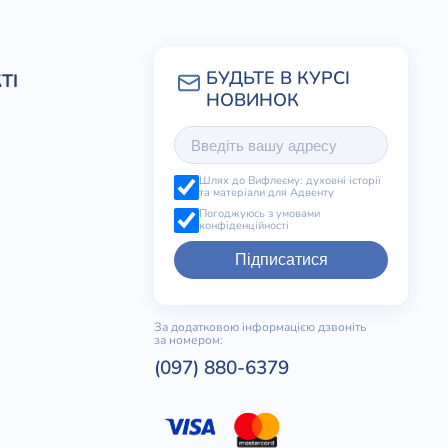
ТІ
Шлях до Вифлеєму: духовні історії
та матеріали для Адвенту
Погоджуюсь з умовами
конфіденційності
Підписатися
За додатковою інформацією дзвоніть
за номером:
(097) 880-6379