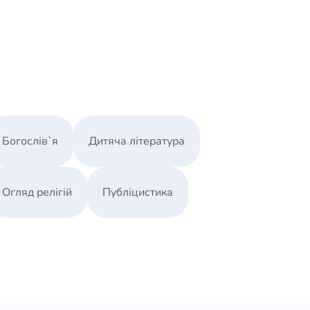
треби?
Богослів`я
Дитяча література
Огляд релігій
Публіцистика