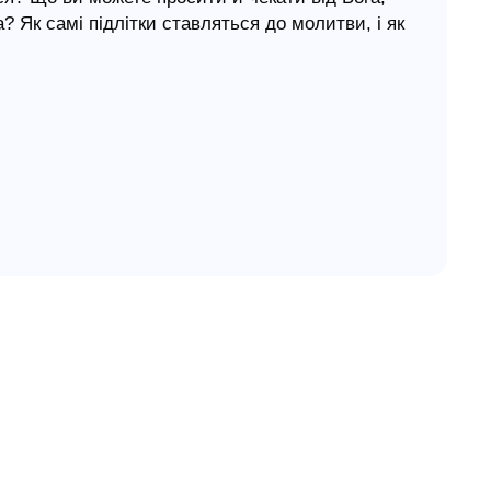
? Як самі підлітки ставляться до молитви, і як
від молодіжних лідерів до матерів, від
воїм досвідом.
світній молитовний рух за підлітків. Молитва
 «Молодь для Христа».
льки із складеними долонями та заплющеними
поділилися з вами своїм досвідом роботи з
о одному на кожен день місяця.
тка?
итися безупинно?