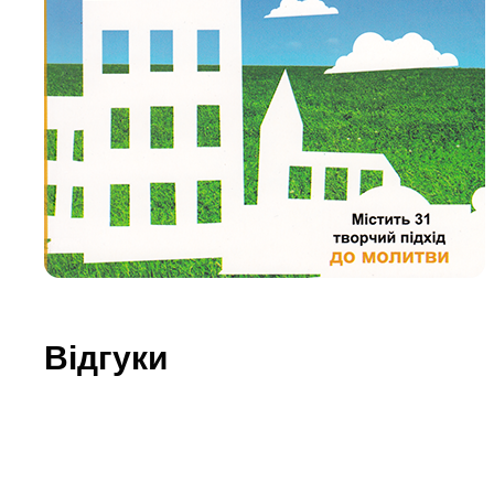
Юдаїзм
Огляд р
Художн
Відгуки