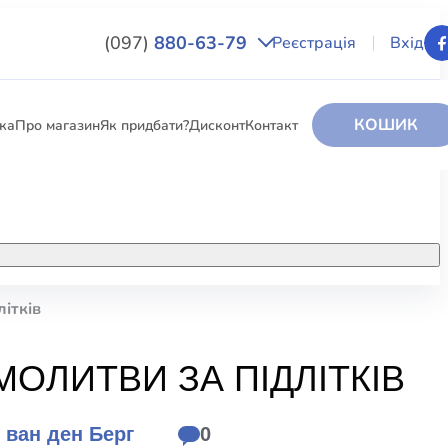
(097)
880-63-79
Реєстрація
Вхід
КОШИК
вка
Про магазин
Як придбати?
Дисконт
Контакт
НИГИ
За додатковою інформацією дзвоніть
за номером:
+38 (097) 880-6379
літків
РИ
Ми у Facebook
МОЛИТВИ ЗА ПІДЛІТКІВ
ЛЕКТІ
 ван ден Берг
0