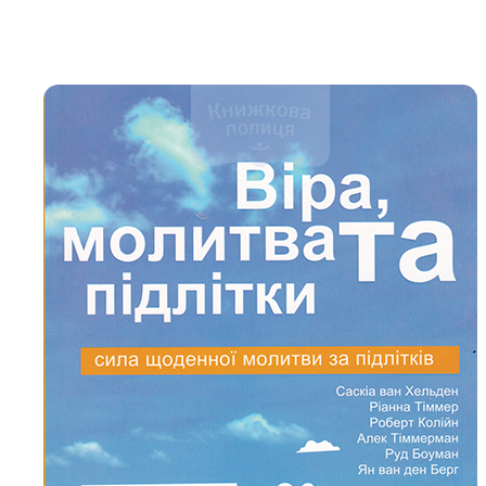
Біблія 
Дитяча
Історія
Новинки
Книги 
Свіжі надходження, актуальна
література та нові автори на нашій
Лідерс
полиці.
Нереліг
Церковн
Служін
Публіц
Богослі
Шлюб і 
Здоров