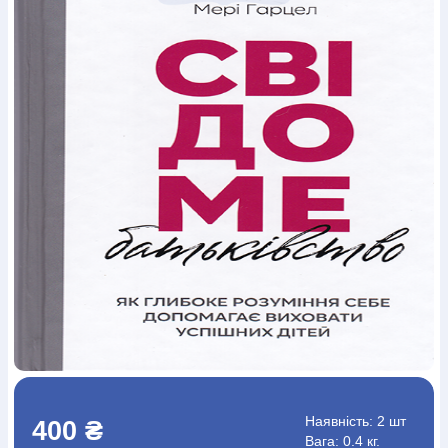
Богослов`я
Шлюб і сім`я
Юдаїзм
Супутні товари
Періодика
Аудіо
Ручки кулькові
Відео
Галантерея
Закладки для книг
Футболки
Брелоки
Сумки
Біжутерія
Блокноти
Щоденники / щотижневики
Вироби з дерева
Вироби з кераміки і глини
Вироби з срібла
Картини
Навчальні мапи
Шкіряні вироби
Магніти
Металеві
вироби
Міні-лампи
Наклейки
Настільні ігри
Пакети
подарункові
Плакати
Пластмасові вироби
Хустки
Подарункові картки
Розвиваючі ігри
Репринти
Свічки
Зошити
Фотокартини
Чохли на Библії
Головні убори
Календарі
Канцелярскі товари
Комп`ютерні ігри
Листівки
Сувенирна продукція
Годинники
Пазли
Книга в комплекті
За додатковою інформацією дзвоніть за номером:
+38
(097) 880-6379
Ми у Facebook
Наявність:
2 шт
400 ₴
Вага: 0.4 кг.