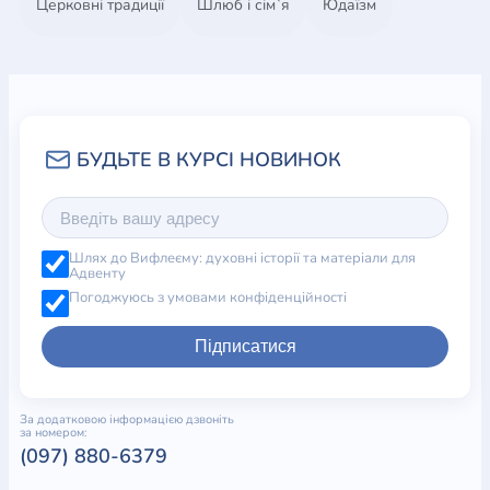
Церковні традиції
Шлюб і сім`я
Юдаїзм
Шлях до Вифлеєму: духовні історії та матеріали для
Адвенту
Погоджуюсь з умовами конфіденційності
Підписатися
За додатковою інформацією дзвоніть
за номером:
(097) 880-6379