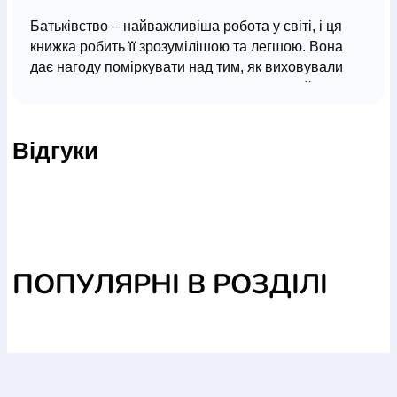
Батьківство – найважливіша робота у світі, і ця
книжка робить її зрозумілішою та легшою. Вона
дає нагоду поміркувати над тим, як виховували
нас у дитинстві, залишити те, що діє, і знайти нові
підходи до виховання власних дітей. Життєві
ситуації, вправи для кращого розуміння себе,
Відгуки
підсумки наукових досліджень допоможуть
переосмислити свій колишній досвід, його вплив
на те, ким ми стали сьогодні та як ми можемо
впливати на розвиток наших дітей.
У книжці вдало поєднано клінічний досвід
відомого психіатра та глибоку мудрість дитячого
ПОПУЛЯРНІ В РОЗДІЛІ
педагога. Разом Д. ДЖ. Сіґел і М. Гарцел крок за
кроком аналізують батьківство, щоби виявити
справжню природу стосунків, яка є в їхній основі.
Для усіх тих, хто хоче мати люблячі, довготривалі
та змістовні стосунки зі своїми дітьми.