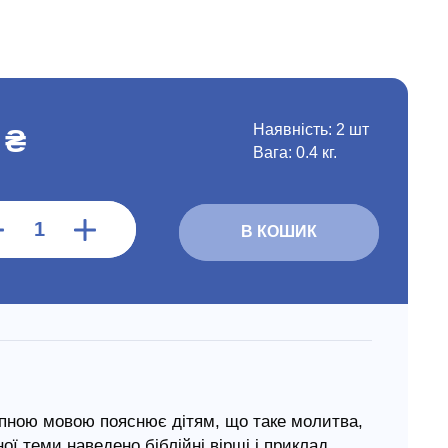
Наявність:
2 шт
 ₴
Вага: 0.4 кг.
В КОШИК
тупною мовою пояснює дітям, що таке молитва,
ї теми наведено біблійні вірші і приклад