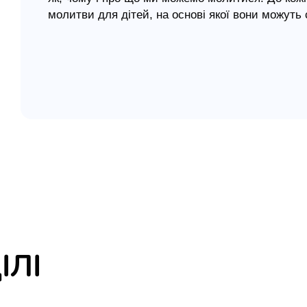
молитви для дітей, на основі якої вони можуть
елігій
Книжка «Що кожна дитина має знати про молит
молитви та допоможе їм із натхненням і задов
я література
Книжка буде корисною для дітей дошкільного та
Зміст:
Бог хоче, щоб ми з Ним говорили
Ми говоримо з Богом через молитву
Бог чує, коли ми молимося
Ми можемо говорити з Богом так само, як ми 
Наше тіло може допомогти нам молитися
Ми можемо молитися будь-де
Ми можемо молитися про що завгодно
Бог заохочує нас молитися до Нього як до Бать
Ісус робить наші молитви приємними Отцеві
ІЛІ
Святий Дух допомагає нам молитися
Молитви — це не просто прохання до Бога