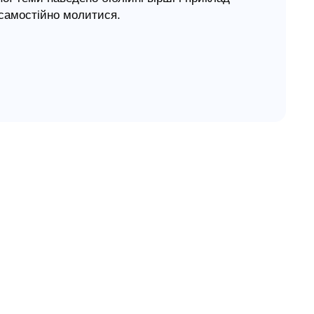
 самостійно молитися.
ву» познайомить маленьких читачів із даром
оленням звертатися до свого Небесного Отця.
 молодшого шкільного віку.
говоримо з людьми
ка