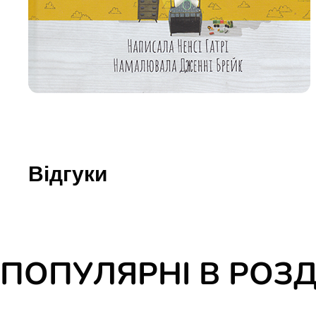
Юдаїзм
Огляд р
Художн
Відгуки
ПОПУЛЯРНІ В РОЗД