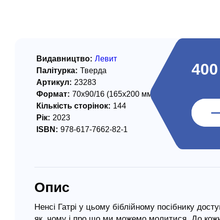
/ Святе Письмо
 література
іноземними мовами
Видавництво:
Левит
400
Палітурка:
Тверда
тво
Артикул:
23283
Формат:
70х90/16 (165х200 мм)
ійні видання
Кількість сторінок:
144
і традиції
Рік:
2023
ISBN:
978-617-7662-82-1
ня Церкви
истика
в`я
Опис
сім`я
`я / Харчування
Ненсі Гатрі у цьому біблійному посібнику дос
як, чому і про що ми можемо молитися. До кожно