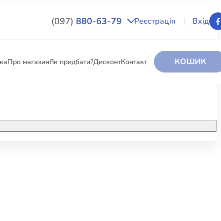
(097)
880-63-79
Реєстрація
Вхід
КОШИК
вка
Про магазин
Як придбати?
Дисконт
Контакт
НИГИ
За додатковою інформацією дзвоніть
за номером:
+38 (097) 880-6379
РИ
Ми у Facebook
ЛЕКТІ