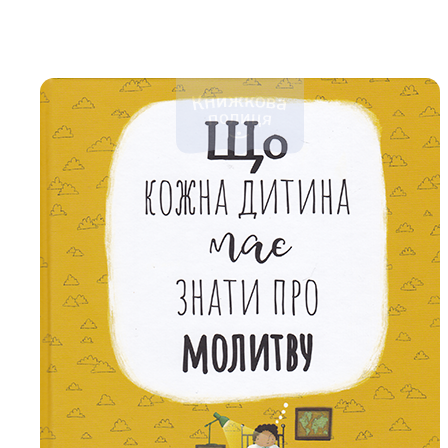
Біблія 
Дитяча
Історія
Новинки
Книги 
Свіжі надходження, актуальна
література та нові автори на нашій
Лідерс
полиці.
Нереліг
Церковн
Служін
Публіц
Богослі
Шлюб і 
Здоров