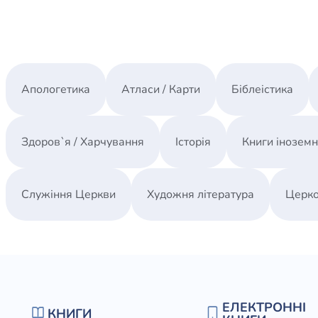
Апологетика
Атласи / Карти
Біблеістика
Здоров`я / Харчування
Історія
Книги інозем
Служіння Церкви
Художня література
Церко
ЕЛЕКТРОННІ
КНИГИ