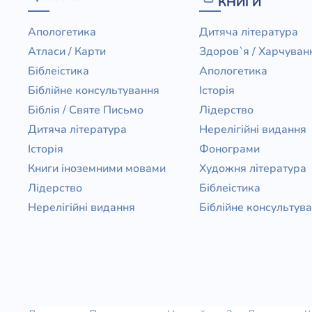
КНИГИ
Апологетика
Дитяча література
Атласи / Карти
Здоров`я / Харчуван
Біблеістика
Апологетика
Біблійне консультування
Історія
Біблія / Святе Письмо
Лідерство
Дитяча література
Нерелігійні видання
Історія
Фонограми
Книги іноземними мовами
Художня література
Лідерство
Біблеістика
Нерелігійні видання
Біблійне консультув