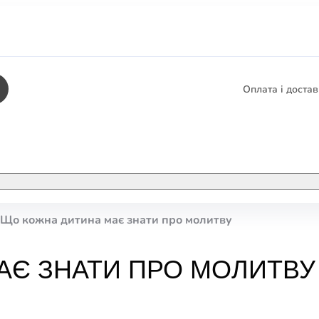
Оплата і доста
КНИГИ
ЕЛЕКТРОННІ К
Що кожна дитина має знати про молитву
етика
СУПУТНІ ТОВА
/ Карти
АЄ ЗНАТИ ПРО МОЛИТВУ
тика
КНИГА В КОМП
не консультування