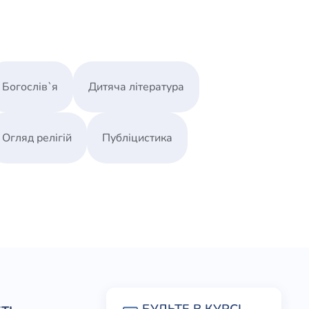
Богослів`я
Дитяча література
Огляд релігій
Публіцистика
о молитися Богові
опомогу