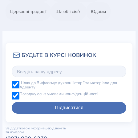
Церковні традиції
Шлюб і сім`я
Юдаїзм
Шлях до Вифлеєму: духовні історії та матеріали для
Адвенту
Погоджуюсь з умовами конфіденційності
Підписатися
За додатковою інформацією дзвоніть
за номером: