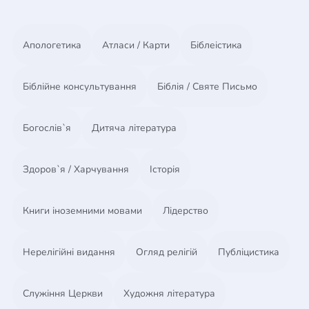
Апологетика
Атласи / Карти
Біблеістика
Біблійне консультування
Біблія / Святе Письмо
Богослів`я
Дитяча література
Здоров`я / Харчування
Історія
Книги іноземними мовами
Лідерство
Нерелігійні видання
Огляд релігій
Публіцистика
Служіння Церкви
Художня література