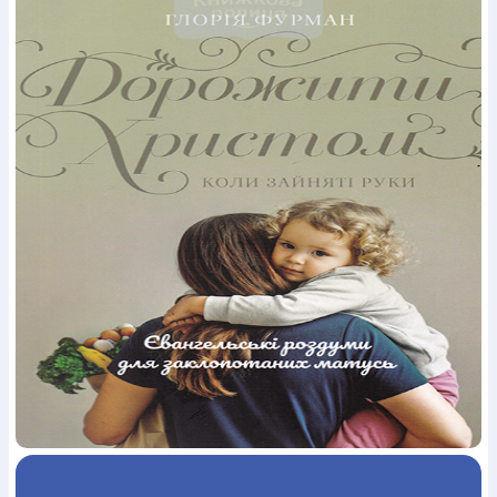
Богослов`я
Шлюб і сім`я
Юдаїзм
Супутні товари
Періодика
Аудіо
Ручки кулькові
Відео
Галантерея
Закладки для книг
Футболки
Брелоки
Сумки
Біжутерія
Блокноти
Щоденники / щотижневики
Вироби з дерева
Вироби з кераміки і глини
Вироби з срібла
Картини
Навчальні мапи
Шкіряні вироби
Магніти
Металеві
вироби
Міні-лампи
Наклейки
Настільні ігри
Пакети
подарункові
Плакати
Пластмасові вироби
Хустки
Подарункові картки
Розвиваючі ігри
Репринти
Свічки
Зошити
Фотокартини
Чохли на Библії
Головні убори
Календарі
Канцелярскі товари
Комп`ютерні ігри
Листівки
Сувенирна продукція
Годинники
Пазли
Книга в комплекті
За додатковою інформацією дзвоніть за номером:
+38
(097) 880-6379
Ми у Facebook