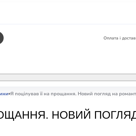
Оплата і доста
КНИГИ
ЕЛЕКТРОННІ К
сини
Я поцілував її на прощання. Новий погляд на роман
етика
СУПУТНІ ТОВА
/ Карти
ПРОЩАННЯ. НОВИЙ ПОГЛЯ
тика
КНИГА В КОМП
не консультування