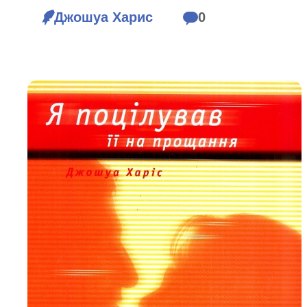
Біблія 
Джошуа Харис
0
Дитяча
Історія
Новинки
Книги 
Свіжі надходження, актуальна
література та нові автори на нашій
Лідерс
полиці.
Нереліг
Церковн
Служін
Публіц
Богослі
Шлюб і 
Здоров