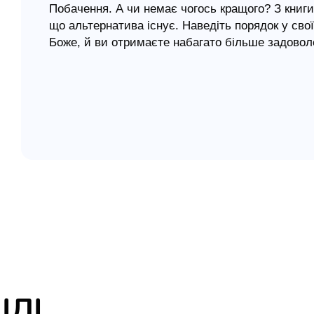
Побачення. А чи немає чогось кращого? З книги 
що альтернатива існує. Наведіть порядок у сво
елігій
Боже, й ви отримаєте набагато більше задовол
я література
сповнене істинної любові чистоти, та не змарно
Ця книга освітлює погляд автора на побачення. 
нічого не вирішує. Говорити про це необхідно,
Божого плану для нас.
ІЛІ