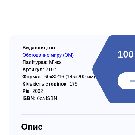
/ Святе Письмо
 література
іноземними мовами
тво
Видавництво:
100
Обетование миру (ОМ)
ійні видання
Палітурка:
М’яка
і традиції
Артикул:
2107
Формат:
60х80/16 (145х200 мм)
ня Церкви
Кількість сторінок:
175
Рік:
2002
истика
ISBN:
без ISBN
в`я
сім`я
Опис
`я / Харчування