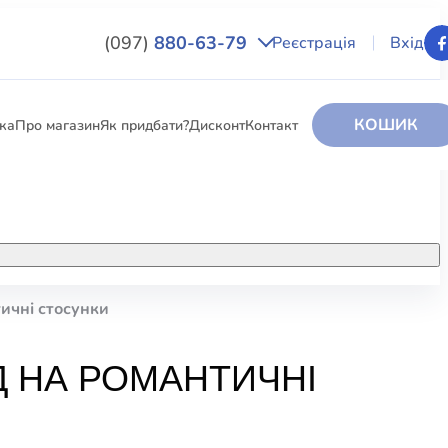
(097)
880-63-79
Реєстрація
Вхід
КОШИК
вка
Про магазин
Як придбати?
Дисконт
Контакт
НИГИ
За додатковою інформацією дзвоніть
за номером:
+38 (097) 880-6379
тичні стосунки
РИ
Ми у Facebook
Д НА РОМАНТИЧНІ
ЛЕКТІ