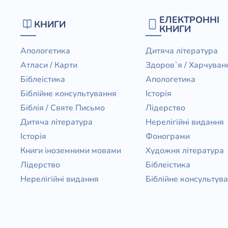
ЕЛЕКТРОННІ
КНИГИ
КНИГИ
Апологетика
Дитяча література
Атласи / Карти
Здоров`я / Харчуван
Біблеістика
Апологетика
Біблійне консультування
Історія
Біблія / Святе Письмо
Лідерство
Дитяча література
Нерелігійні видання
Історія
Фонограми
Книги іноземними мовами
Художня література
Лідерство
Біблеістика
Нерелігійні видання
Біблійне консультув