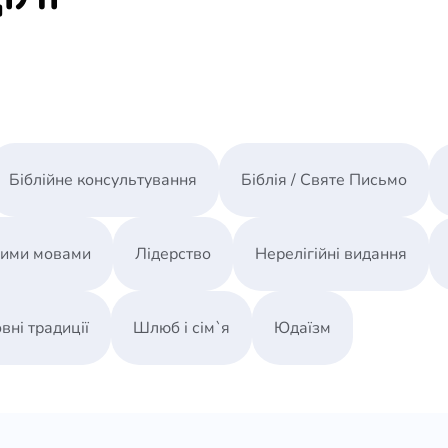
Біблійне консультування
Біблія / Святе Письмо
ними мовами
Лідерство
Нерелігійні видання
вні традиції
Шлюб і сім`я
Юдаїзм