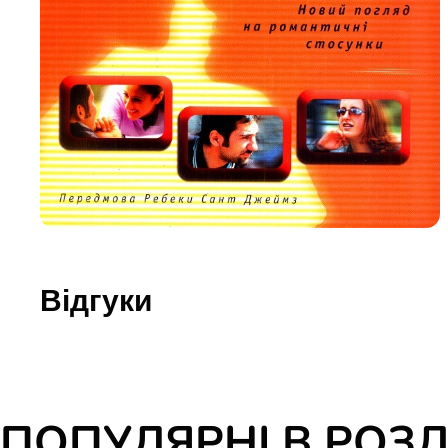
Юдаїзм
Огляд р
Художн
Відгуки
ПОПУЛЯРНІ В РОЗД