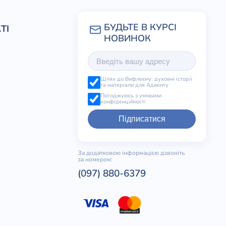
ТІ
Шлях до Вифлеєму: духовні історії
та матеріали для Адвенту
Погоджуюсь з умовами
конфіденційності
Підписатися
За додатковою інформацією дзвоніть
за номером:
(097) 880-6379