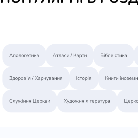
Апологетика
Атласи / Карти
Біблеістика
Здоров`я / Харчування
Історія
Книги інозем
Служіння Церкви
Художня література
Церко