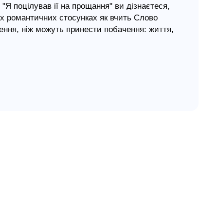
"Я поцілував ії на прощання" ви дізнаєтеся,
їх романтичних стосунках як вчить Слово
ення, ніж можуть принести побачення: життя,
ваний час і енергію.
Обговорення питання "Зустрічатися чи ні...",
 лише розглядаючи побачення як частину