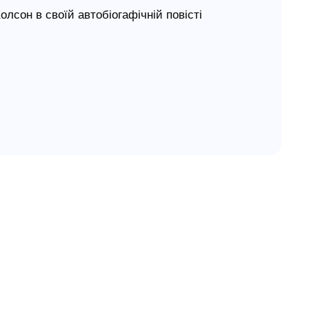
лсон в своїй автобіогафічній повісті
 ми, наділені довірою народу, зайшли так
він показує, хто і як керує демократичною
сть демократії і спонукає до пошуку нових
ого життя.
не ностальгією за «добрим» минулим однієї з
бажанням оцінити колишню кар’єру з огляду на
женням».