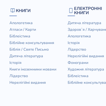
ЕЛЕКТРОННІ
КНИГИ
КНИГИ
Апологетика
Дитяча література
Атласи / Карти
Здоров`я / Харчуван
Біблеістика
Апологетика
Біблійне консультування
Історія
Біблія / Святе Письмо
Лідерство
Дитяча література
Нерелігійні видання
Історія
Фонограми
Книги іноземними мовами
Художня література
Лідерство
Біблеістика
Нерелігійні видання
Біблійне консультув