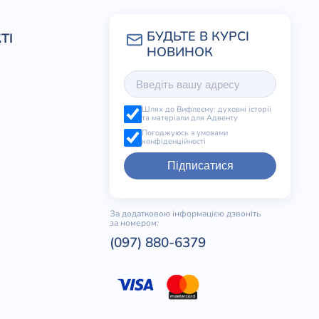
ТІ
Шлях до Вифлеєму: духовні історії
та матеріали для Адвенту
Погоджуюсь з умовами
конфіденційності
Підписатися
За додатковою інформацією дзвоніть
за номером:
(097) 880-6379