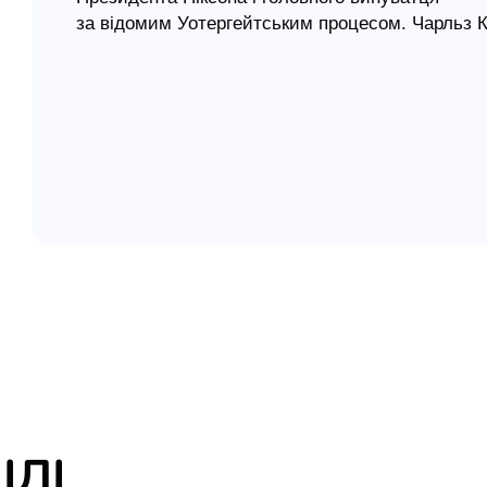
за відомим Уотергейтським процесом. Чарльз Ко
елігій
відповідає на запитання: «Як могло статися, що
далеко?»
я література
На прикладі президентського правління Ніксона 
державою. Ця книга розвіює міф про всемогутні
шляхів перебудови свідомості людей і суспільн
Поява книги "Народжений вдруге " спричинена 
перших довірених осіб Президента Ніксона, а 
набутий досвід, що зветься «духовним відрод
ІЛІ