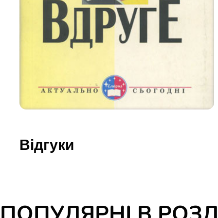
Юдаїзм
Огляд р
Художн
Відгуки
ПОПУЛЯРНІ В РОЗД