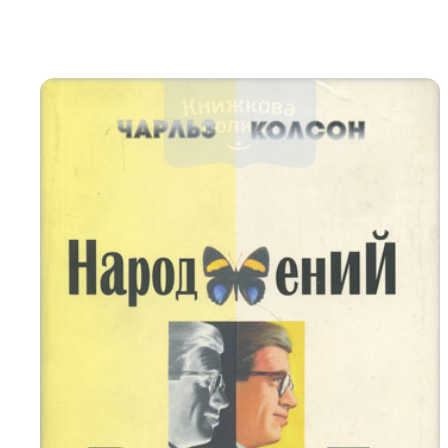
Біблія 
Дитяча
Історія
Новинки
Книги 
Свіжі надходження, актуальна
література та нові автори на нашій
Лідерс
полиці.
Нереліг
Церковн
Служін
Публіц
Богослі
Шлюб і 
Здоров