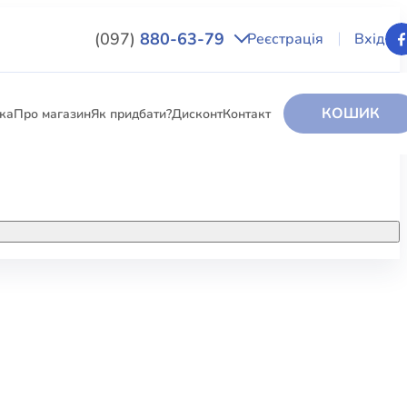
(097)
880-63-79
Реєстрація
Вхід
КОШИК
вка
Про магазин
Як придбати?
Дисконт
Контакт
НИГИ
За додатковою інформацією дзвоніть
за номером:
+38 (097) 880-6379
РИ
Ми у Facebook
ЛЕКТІ