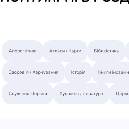
Апологетика
Атласи / Карти
Біблеістика
Здоров`я / Харчування
Історія
Книги інозем
Служіння Церкви
Художня література
Церко