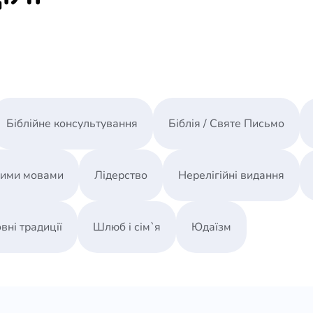
Біблійне консультування
Біблія / Святе Письмо
ними мовами
Лідерство
Нерелігійні видання
вні традиції
Шлюб і сім`я
Юдаїзм