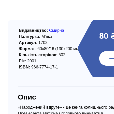
/ Святе Письмо
 література
іноземними мовами
Видавництво:
Смирна
80 
Палітурка:
М’яка
тво
Артикул:
1703
Формат:
60х80/16 (130х200 мм)
ійні видання
Кількість сторінок:
502
і традиції
Рік:
2001
ISBN:
966-7774-17-1
ня Церкви
истика
в`я
Опис
сім`я
`я / Харчування
«Народжений вдруге» - це книга колишнього ра
Президента Ніксона і головного винуватця