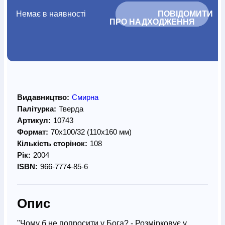
Немає в наявності
			ПОВІДОМИТИ 
ПРО НАДХОДЖЕННЯ		
Видавництво:
Смирна
Палітурка:
Тверда
Артикул:
10743
Формат:
70х100/32 (110х160 мм)
Кількість сторінок:
108
Рік:
2004
ISBN:
966-7774-85-6
Опис
"Чому б не попросити у Бога? - Розмірковує у