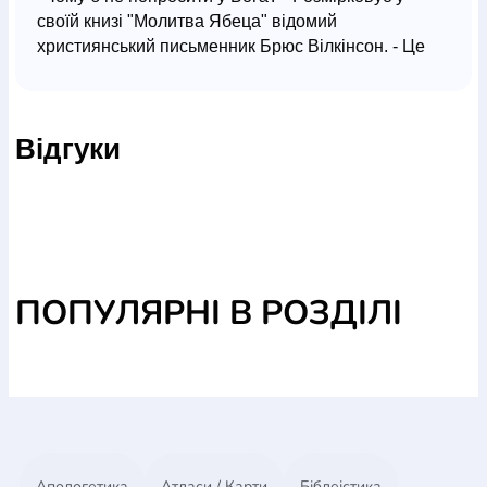
своїй книзі "Молитва Ябеца" відомий
християнський письменник Брюс Вілкінсон. - Це
відмінно працює". Як приклад відповіді на молитву
автор наводить коротку біографічну довідку про
життя Ябеца. На його думку, якщо ми не
Відгуки
навчимося молитві Ябеца, ми не навчимося жити
переможної життям. Ця книга, що стала
бестселером у США, призначена для всіх, хто
цікавиться питаннями молитви.
ПОПУЛЯРНІ В РОЗДІЛІ
Апологетика
Атласи / Карти
Біблеістика