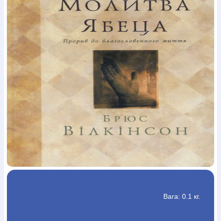
Богослов`я
Шлюб і сім`я
Юдаїзм
Супутні товари
Періодика
Аудіо
Ручки кулькові
Відео
Галантерея
Закладки для книг
Футболки
Брелоки
Сумки
Біжутерія
Блокноти
Щоденники / щотижневики
Вироби з дерева
Вироби з кераміки і глини
Вироби з срібла
Картини
Навчальні мапи
Шкіряні вироби
Магніти
Металеві
вироби
Міні-лампи
Наклейки
Настільні ігри
Пакети
подарункові
Плакати
Пластмасові вироби
Хустки
Подарункові картки
Розвиваючі ігри
Репринти
Свічки
Зошити
Фотокартини
Чохли на Библії
Головні убори
Календарі
Канцелярскі товари
Комп`ютерні ігри
Листівки
Сувенирна продукція
Годинники
Пазли
Книга в комплекті
За додатковою інформацією дзвоніть за номером:
+38
(097) 880-6379
Ми у Facebook
Вага: 0.1 кг.