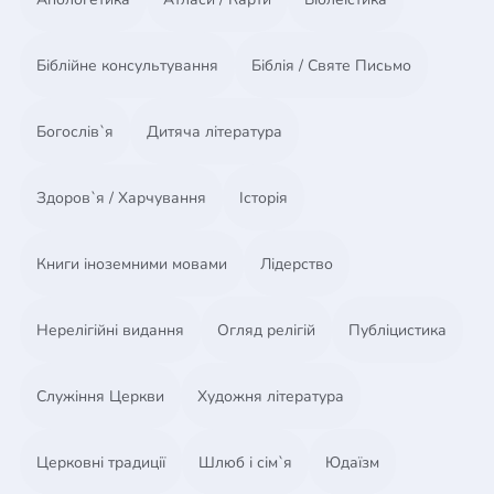
Біблійне консультування
Біблія / Святе Письмо
Богослів`я
Дитяча література
Здоров`я / Харчування
Історія
Книги іноземними мовами
Лідерство
Нерелігійні видання
Огляд релігій
Публіцистика
Служіння Церкви
Художня література
Церковні традиції
Шлюб і сім`я
Юдаїзм