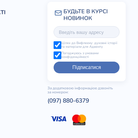
ТІ
Шлях до Вифлеєму: духовні історії
та матеріали для Адвенту
Погоджуюсь з умовами
конфіденційності
Підписатися
За додатковою інформацією дзвоніть
за номером:
(097) 880-6379