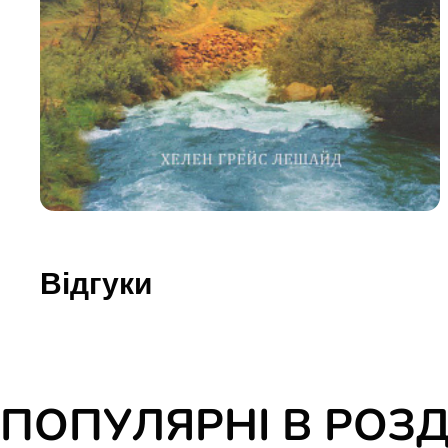
Юдаїзм
Огляд р
Художн
Відгуки
ПОПУЛЯРНІ В РОЗД