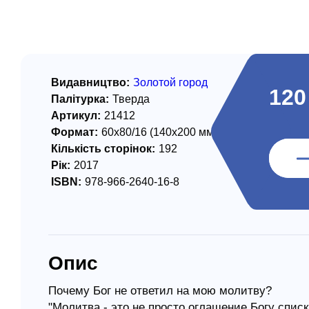
/ Святе Письмо
 література
іноземними мовами
Видавництво:
Золотой город
120
Палітурка:
Тверда
тво
Артикул:
21412
Формат:
60х80/16 (140х200 мм)
ійні видання
Кількість сторінок:
192
і традиції
Рік:
2017
ISBN:
978-966-2640-16-8
ня Церкви
истика
в`я
Опис
сім`я
`я / Харчування
Почему Бог не ответил на мою молитву?
"Молитва - это не просто оглашение Богу спис