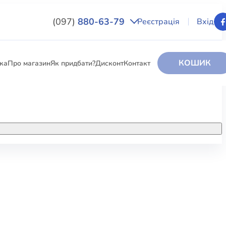
(097)
880-63-79
Реєстрація
Вхід
КОШИК
вка
Про магазин
Як придбати?
Дисконт
Контакт
НИГИ
За додатковою інформацією дзвоніть
за номером:
+38 (097) 880-6379
РИ
Ми у Facebook
ЛЕКТІ