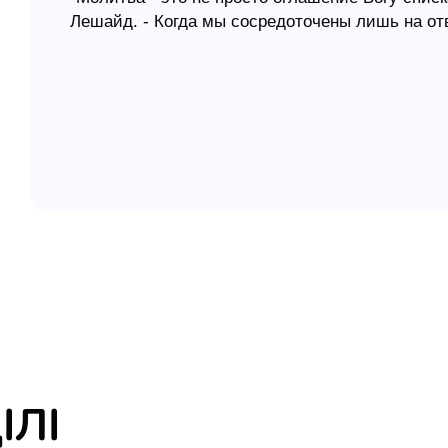
Лешайд. - Когда мы сосредоточены лишь на от
елігій
манипуляции. Мы поступаем так, как будто Бог
это в первую очередь взращивание в человеке 
я література
В этой захватывающей книге о молитве Хелен
вопросы:
- Наш Бог, какой Он?
- Как Он отвечает на молитвы?
- Кого изменяет молитва, Бога или меня?
- Какую роль в молитве играет вера?
- Бывают ли молитвы безрезультатными?
- В чём главное предназначение молитвы?
Познавая Бога всё больше и больше, мы учимс
молиться: "дай мне ответ", мы учимся молитьс
в контексте всей вселенной, мы получаем отв
всего того, что мы можем себе представить.
Содержание:
ІЛІ