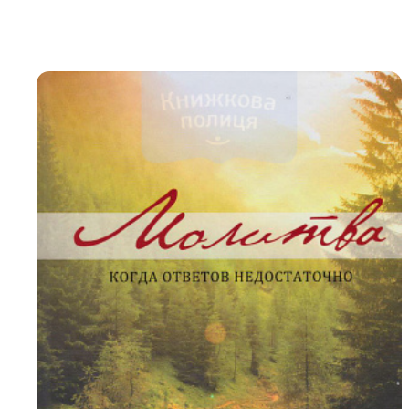
Біблія 
Дитяча
Історія
Новинки
Книги 
Свіжі надходження, актуальна
література та нові автори на нашій
Лідерс
полиці.
Нереліг
Церковн
Служін
Публіц
Богослі
Шлюб і 
Здоров