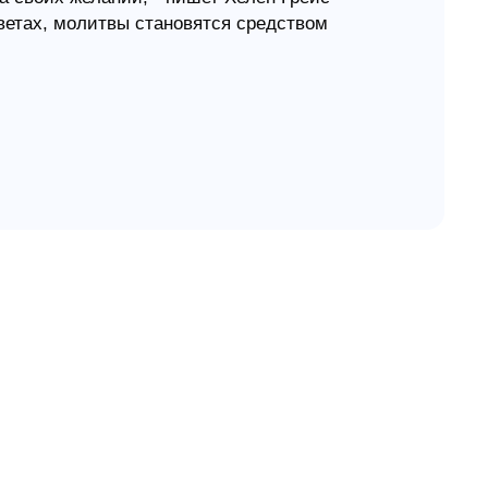
ветах, молитвы становятся средством
 существует, чтобы нам служить. Но молитва -
любви к Богу".
 Грейс Лешайд затрагивает следующие
я Ему доверять. Вместо того, чтобы
я: "да будет воля Твоя". Молясь о воле Божьей
еты, которые значительно больше и лучше