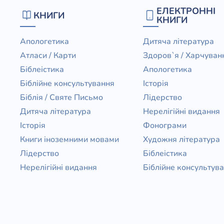
ЕЛЕКТРОННІ
КНИГИ
КНИГИ
Апологетика
Дитяча література
Атласи / Карти
Здоров`я / Харчуван
Біблеістика
Апологетика
Біблійне консультування
Історія
Біблія / Святе Письмо
Лідерство
Дитяча література
Нерелігійні видання
Історія
Фонограми
Книги іноземними мовами
Художня література
Лідерство
Біблеістика
Нерелігійні видання
Біблійне консультув