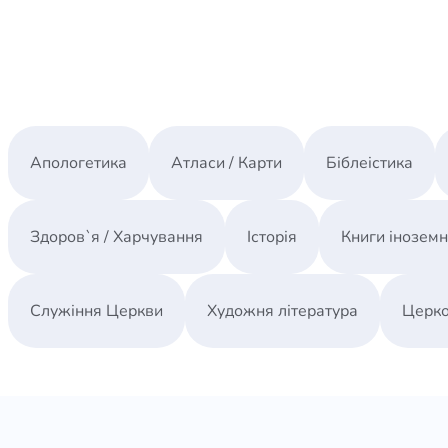
Апологетика
Атласи / Карти
Біблеістика
Здоров`я / Харчування
Історія
Книги інозем
Служіння Церкви
Художня література
Церко