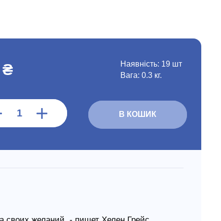
Наявність:
19 шт
 ₴
Вага: 0.3 кг.
В КОШИК
ка своих желаний, - пишет Хелен Грейс