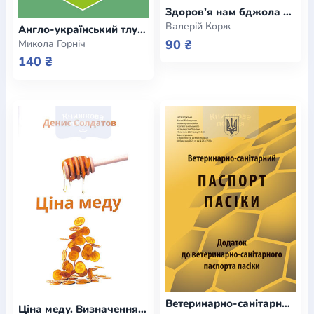
Здоров’я нам бджола дарує / покетбук
Валерій Корж
Англо-український тлумачний словник термінів бджільництва
90 ₴
Микола Горніч
140 ₴
Ветеринарно-санітарний паспорт пасіки з додатками
Ціна меду. Визначення собівартості продуктів бджільництва пасічником