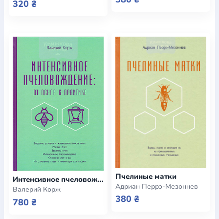
320 ₴
Пчелиные матки
Интенсивное пчеловождение: от основ к практике
Адриан Перрэ-Мезоннев
Валерий Корж
380 ₴
780 ₴