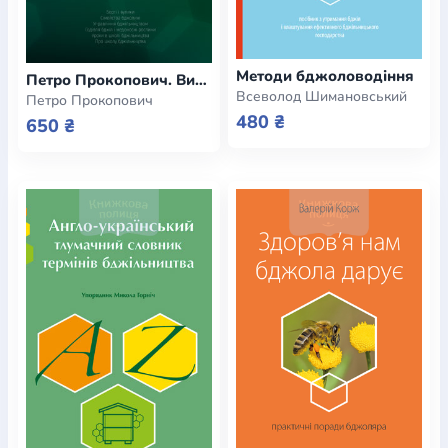
Методи бджоловодіння
Петро Прокопович. Вибрані твори
Всеволод Шимановський
Петро Прокопович
480 ₴
650 ₴