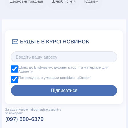
Церковні традиції
Шлюб і сім`я
Юдаїзм
(люди підпорядковуються з огляду на те, ким ви є і
що репрезентуєте)
Коли ви переходите до кожного наступного рівня з
іншими людьми, вони дозволять і навіть
сприятимуть вам у проведенні необхідних змін,
визнаючи лідером, який надихає інших працювати
якнайкраще. Якщо у вас є бажання – або ж поклик
– до лідерства, Джон Максвелл допоможе вам
Шлях до Вифлеєму: духовні історії та матеріали для
розвинути бачення, цінність, вплив і мотивацію,
Адвенту
необхідні для успішних лідерів. Книга «Розвий
Погоджуюсь з умовами конфіденційності
лідера в собі» дасть вам свіже бачення того, яким
лідером ви можете стати тепер і в майбутн
Підписатися
За додатковою інформацією дзвоніть
за номером:
(097) 880-6379