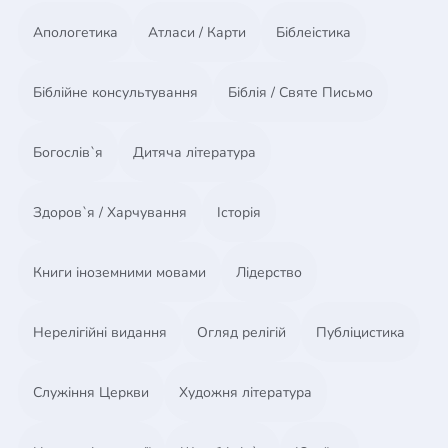
ПЕРШИЙ РІВЕНЬ: ПОСАДА
Апологетика
Атласи / Карти
Біблеістика
(люди підпорядковуються, бо мусять)
Біблійне консультування
Біблія / Святе Письмо
ДРУГИЙ РІВЕНЬ: ДОЗВІЛ
Богослів`я
Дитяча література
(люди підпорядковуються, бо хочуть)
ТРЕТІЙ РІВЕНЬ: РЕЗУЛЬТАТ
Здоров`я / Харчування
Історія
(люди підпорядковуються через те, що ви зробили
Книги іноземними мовами
Лідерство
для організації)
ЧЕТВЕРТИЙ РІВЕНЬ: РОЗВИТОК ЛЮДЕЙ
Нерелігійні видання
Огляд релігій
Публіцистика
(люди підпорядковуються через те, що ви зробили
для них)
Служіння Церкви
Художня література
П’ЯТИЙ РІВЕНЬ: ОСОБИСТІСТЬ