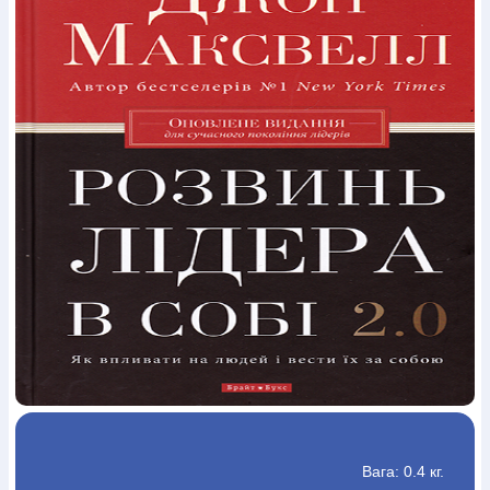
Богослов`я
Шлюб і сім`я
Юдаїзм
Супутні товари
Періодика
Аудіо
Ручки кулькові
Відео
Галантерея
Закладки для книг
Футболки
Брелоки
Сумки
Біжутерія
Блокноти
Щоденники / щотижневики
Вироби з дерева
Вироби з кераміки і глини
Вироби з срібла
Картини
Навчальні мапи
Шкіряні вироби
Магніти
Металеві
вироби
Міні-лампи
Наклейки
Настільні ігри
Пакети
подарункові
Плакати
Пластмасові вироби
Хустки
Подарункові картки
Розвиваючі ігри
Репринти
Свічки
Зошити
Фотокартини
Чохли на Библії
Головні убори
Календарі
Канцелярскі товари
Комп`ютерні ігри
Листівки
Сувенирна продукція
Годинники
Пазли
Книга в комплекті
За додатковою інформацією дзвоніть за номером:
+38
(097) 880-6379
Ми у Facebook
Вага: 0.4 кг.