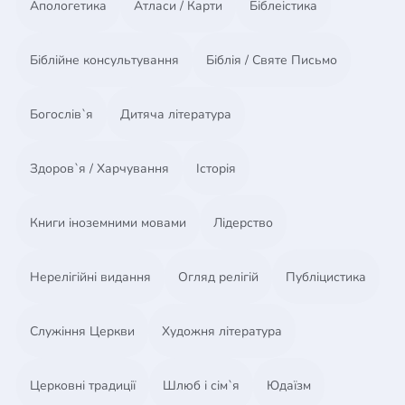
Апологетика
Атласи / Карти
Біблеістика
Англии. Динамическая, романтическая и
непредсказуемая эпопея"Небесные мечи.
Исторический роман" воскрешает захватывающие
Біблійне консультування
Біблія / Святе Письмо
события, благодаря которым свобода была
вырвана из рук тиранов.
Богослів`я
Дитяча література
iframe src="http://player.vimeo.com/video/22431368"
width="500" height="400" frameborder="0"
Здоров`я / Харчування
Історія
webkitAllowFullScreen mozallowfullscreen
allowFullScreen/iframe
Книги іноземними мовами
Лідерство
Нерелігійні видання
Огляд релігій
Публіцистика
Служіння Церкви
Художня література
Церковні традиції
Шлюб і сім`я
Юдаїзм