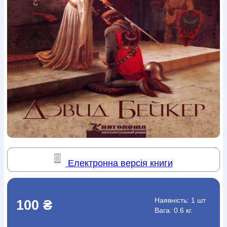
Богослов`я
Шлюб і сім`я
Юдаїзм
Супутні товари
Періодика
Аудіо
Ручки кулькові
Відео
Галантерея
Закладки для книг
Футболки
Брелоки
Сумки
Біжутерія
Блокноти
Щоденники / щотижневики
Вироби з дерева
Вироби з кераміки і глини
Вироби з срібла
Картини
Навчальні мапи
Шкіряні вироби
Магніти
Металеві
вироби
Міні-лампи
Наклейки
Настільні ігри
Пакети
подарункові
Плакати
Пластмасові вироби
Хустки
Подарункові картки
Розвиваючі ігри
Репринти
Свічки
Зошити
Фотокартини
Чохли на Библії
Головні убори
Календарі
Канцелярскі товари
Комп`ютерні ігри
Листівки
Сувенирна продукція
Годинники
Пазли
Книга в комплекті
Електронна версія книги
За додатковою інформацією дзвоніть за номером:
+38
(097) 880-6379
Ми у Facebook
Наявність:
1 шт
100 ₴
Вага: 0.6 кг.