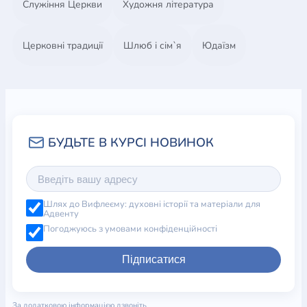
Служіння Церкви
Художня література
Церковні традиції
Шлюб і сім`я
Юдаїзм
Шлях до Вифлеєму: духовні історії та матеріали для
Адвенту
Погоджуюсь з умовами конфіденційності
Підписатися
За додатковою інформацією дзвоніть