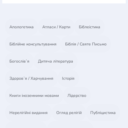
Апологетика
Атласи / Карти
Біблеістика
Біблійне консультування
Біблія / Святе Письмо
Богослів`я
Дитяча література
Здоров`я / Харчування
Історія
Книги іноземними мовами
Лідерство
Нерелігійні видання
Огляд релігій
Публіцистика