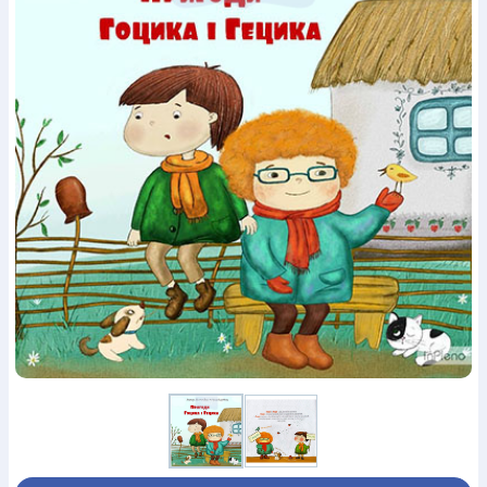
Богослов`я
Шлюб і сім`я
Юдаїзм
Супутні товари
Періодика
Аудіо
Ручки кулькові
Відео
Галантерея
Закладки для книг
Футболки
Брелоки
Сумки
Біжутерія
Блокноти
Щоденники / щотижневики
Вироби з дерева
Вироби з кераміки і глини
Вироби з срібла
Картини
Навчальні мапи
Шкіряні вироби
Магніти
Металеві
вироби
Міні-лампи
Наклейки
Настільні ігри
Пакети
подарункові
Плакати
Пластмасові вироби
Хустки
Подарункові картки
Розвиваючі ігри
Репринти
Свічки
Зошити
Фотокартини
Чохли на Библії
Головні убори
Календарі
Канцелярскі товари
Комп`ютерні ігри
Листівки
Сувенирна продукція
Годинники
Пазли
Книга в комплекті
За додатковою інформацією дзвоніть за номером:
+38
(097) 880-6379
Ми у Facebook