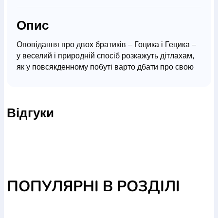
Опис
Оповідання про двох братиків – Гоцика і Гецика –
у веселий і природній спосіб розкажуть дітлахам,
як у повсякденному побуті варто дбати про свою
безпеку, як обрати правильне рішення і чому так
важливо дослухатися до порад старших. А цікаві
ребуси та завдання допоможуть краще засвоїти
Відгуки
прочитане.
Для дітей дошкільного та молодшого шкільного
віку.
ПОПУЛЯРНІ В РОЗДІЛІ