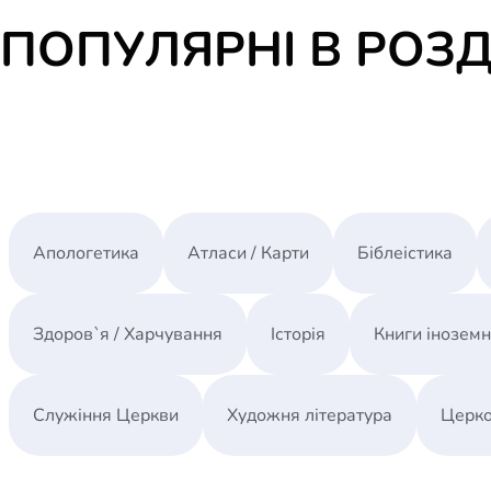
ПОПУЛЯРНІ В РОЗД
Апологетика
Атласи / Карти
Біблеістика
Здоров`я / Харчування
Історія
Книги інозем
Служіння Церкви
Художня література
Церко