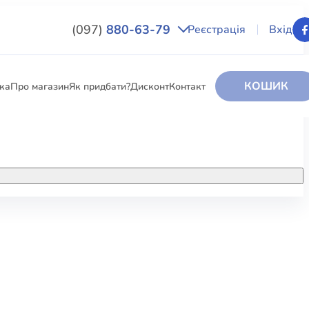
(097)
880-63-79
Реєстрація
Вхід
КОШИК
вка
Про магазин
Як придбати?
Дисконт
Контакт
НИГИ
За додатковою інформацією дзвоніть
за номером:
+38 (097) 880-6379
РИ
Ми у Facebook
ЛЕКТІ