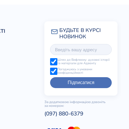
ТІ
Шлях до Вифлеєму: духовні історії
та матеріали для Адвенту
Погоджуюсь з умовами
конфіденційності
Підписатися
За додатковою інформацією дзвоніть
за номером:
(097) 880-6379