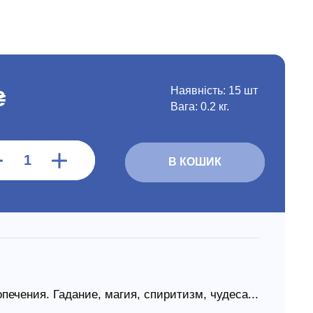
Наявність:
15 шт
₴
Вага: 0.2 кг.
В КОШИК
печения. Гадание, магия, спиритизм, чудеса...