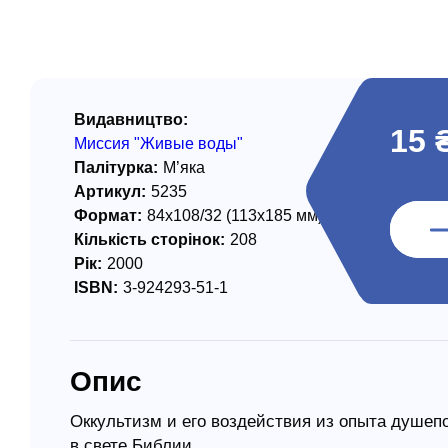
/ Святе Письмо
 література
іноземними мовами
Видавництво:
15 
Миссия "Живые воды"
тво
Палітурка:
М’яка
Артикул:
5235
ійні видання
Формат:
84x108/32 (113х185 мм)
і традиції
Кількість сторінок:
208
Рік:
2000
ня Церкви
ISBN:
3-924293-51-1
истика
в`я
Опис
сім`я
`я / Харчування
Оккультизм и его воздействия из опыта душепо
в свете Библии.