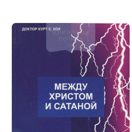
Біблія 
Дитяча
Історія
Новинки
Книги 
Свіжі надходження, актуальна
література та нові автори на нашій
Лідерс
полиці.
Нереліг
Церковн
Служін
Публіц
Богослі
Шлюб і 
Здоров