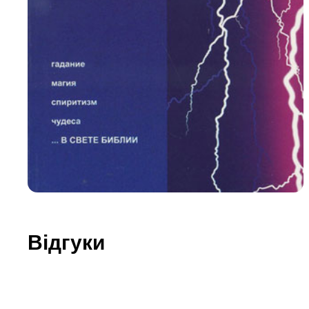
Юдаїзм
Огляд р
Художн
Відгуки