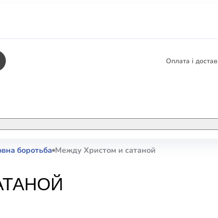
Оплата і доста
КНИГИ
ЕЛЕКТРОННІ К
вна боротьба
Между Христом и сатаной
етика
СУПУТНІ ТОВА
/ Карти
АТАНОЙ
тика
КНИГА В КОМП
не консультування