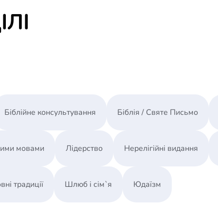
ІЛІ
Біблійне консультування
Біблія / Святе Письмо
ними мовами
Лідерство
Нерелігійні видання
вні традиції
Шлюб і сім`я
Юдаїзм