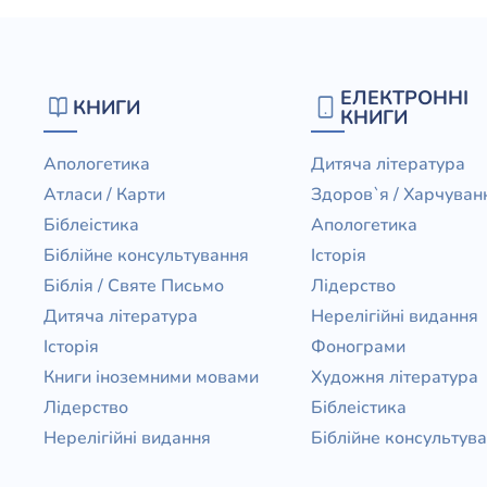
ЕЛЕКТРОННІ
КНИГИ
КНИГИ
Апологетика
Дитяча література
Атласи / Карти
Здоров`я / Харчуван
Біблеістика
Апологетика
Біблійне консультування
Історія
Біблія / Святе Письмо
Лідерство
Дитяча література
Нерелігійні видання
Історія
Фонограми
Книги іноземними мовами
Художня література
Лідерство
Біблеістика
Нерелігійні видання
Біблійне консультув