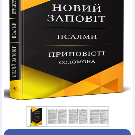
Богослов`я
Шлюб і сім`я
Юдаїзм
Супутні товари
Періодика
Аудіо
Ручки кулькові
Відео
Галантерея
Закладки для книг
Футболки
Брелоки
Сумки
Біжутерія
Блокноти
Щоденники / щотижневики
Вироби з дерева
Вироби з кераміки і глини
Вироби з срібла
Картини
Навчальні мапи
Шкіряні вироби
Магніти
Металеві
вироби
Міні-лампи
Наклейки
Настільні ігри
Пакети
подарункові
Плакати
Пластмасові вироби
Хустки
Подарункові картки
Розвиваючі ігри
Репринти
Свічки
Зошити
Фотокартини
Чохли на Библії
Головні убори
Календарі
Канцелярскі товари
Комп`ютерні ігри
Листівки
Сувенирна продукція
Годинники
Пазли
Книга в комплекті
За додатковою інформацією дзвоніть за номером:
+38
(097) 880-6379
Ми у Facebook