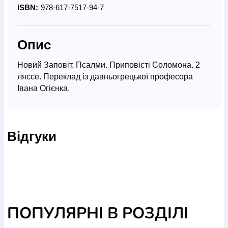
ISBN:
978-617-7517-94-7
Опис
Новий Заповіт. Псалми. Приповісті Соломона. 2
ляссе. Переклад із давньогрецької професора
Івана Огієнка.
Слова, набрані курсивом, відсутні в оригінальному
тексті й додані для кращого розуміння перекладу.
Напівжирним шрифтом набрані найчастіше
Відгуки
цитовані вірші зі Священного Писання.
Текст українського перекладу Нового Заповіту
подається з урахуванням діалогів та описових
частин і синтаксичним їх оформленням відповідно
до мовних норм.
Книги НОВОГО ЗАПОВІТУ
ПОПУЛЯРНІ В РОЗДІЛІ
ЧОТИРИЄВАНГЕЛІЯ