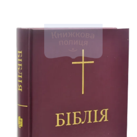
Біблія 
Дитяча
Історія
Новинки
Книги 
Свіжі надходження, актуальна
література та нові автори на нашій
Лідерс
полиці.
Нереліг
Церковн
Служін
Публіц
Богослі
Шлюб і 
Здоров