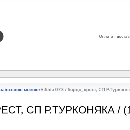
Оплата і доста
КНИГИ
ЕЛЕКТРОННІ К
країнською мовою
Біблія 073 / бордо_хрест, СП Р.Турконя
етика
СУПУТНІ ТОВА
/ Карти
ЕСТ, СП Р.ТУРКОНЯКА / (1
тика
КНИГА В КОМП
не консультування