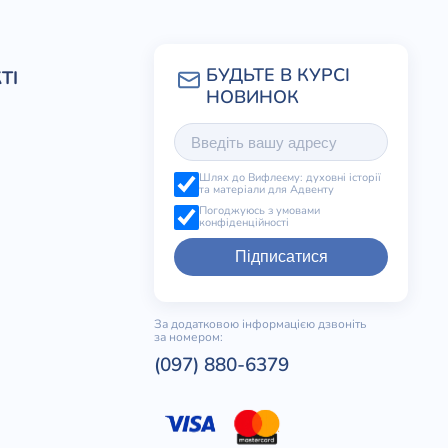
ТІ
Шлях до Вифлеєму: духовні історії
та матеріали для Адвенту
Погоджуюсь з умовами
конфіденційності
Підписатися
За додатковою інформацією дзвоніть
за номером:
(097) 880-6379