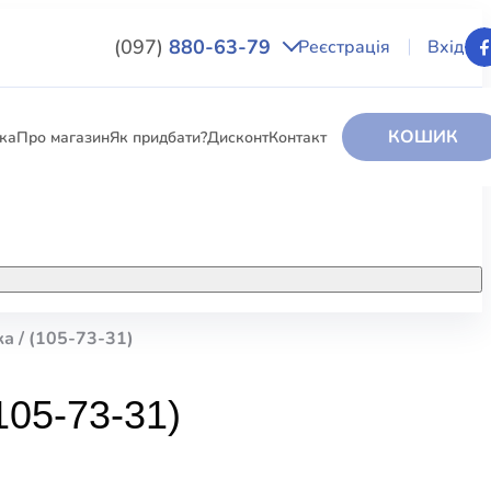
(097)
880-63-79
Реєстрація
Вхід
КОШИК
вка
Про магазин
Як придбати?
Дисконт
Контакт
НИГИ
За додатковою інформацією дзвоніть
за номером:
+38 (097) 880-6379
ка / (105-73-31)
РИ
Ми у Facebook
05-73-31)
ЛЕКТІ