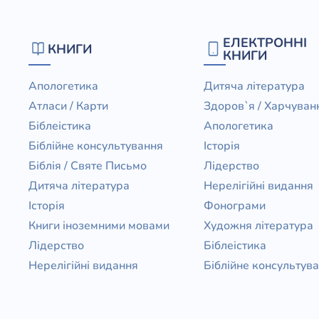
ЕЛЕКТРОННІ
КНИГИ
КНИГИ
Апологетика
Дитяча література
Атласи / Карти
Здоров`я / Харчуван
Біблеістика
Апологетика
Біблійне консультування
Історія
Біблія / Святе Письмо
Лідерство
Дитяча література
Нерелігійні видання
Історія
Фонограми
Книги іноземними мовами
Художня література
Лідерство
Біблеістика
Нерелігійні видання
Біблійне консультув