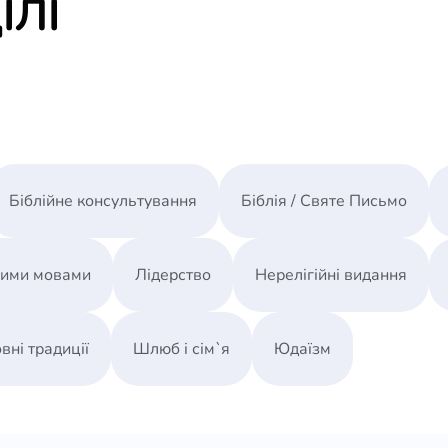
ІЛІ
Біблійне консультування
Біблія / Святе Письмо
ними мовами
Лідерство
Нерелігійні видання
вні традиції
Шлюб і сім`я
Юдаїзм