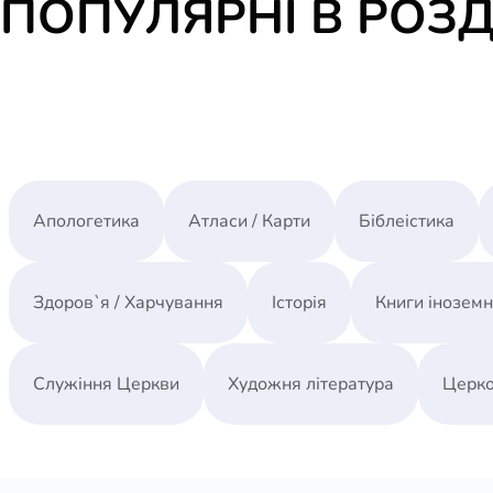
ПОПУЛЯРНІ В РОЗД
Апологетика
Атласи / Карти
Біблеістика
Здоров`я / Харчування
Історія
Книги інозем
Служіння Церкви
Художня література
Церко