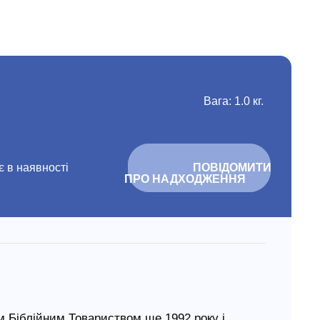
Вага: 1.0 кг.
 в наявності
			ПОВІДОМИТИ 
ПРО НАДХОДЖЕННЯ		
 Біблійним Товариством ще 1992 року і