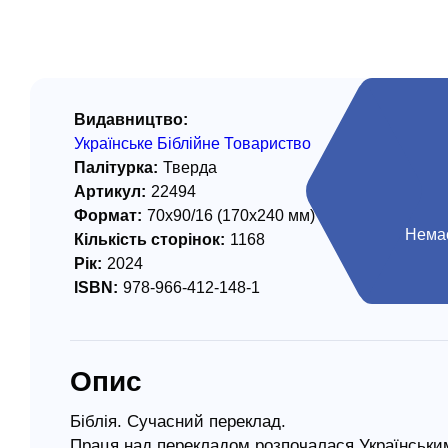
/ Святе Письмо
 література
іноземними мовами
Видавництво:
Українське Біблійне Товариство
тво
Палітурка:
Тверда
Артикул:
22494
ійні видання
Формат:
70х90/16 (170х240 мм)
і традиції
Немає
Кількість сторінок:
1168
Рік:
2024
ня Церкви
ISBN:
978-966-412-148-1
истика
в`я
Опис
сім`я
`я / Харчування
Біблія. Сучасний переклад.
Праця над перекладом розпочалася Українським