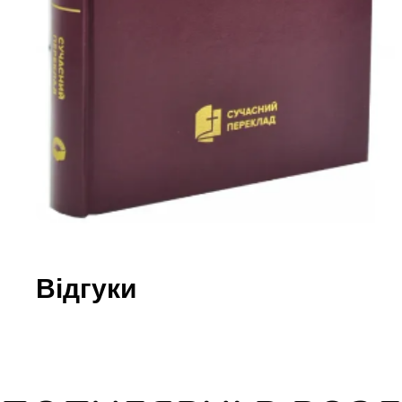
Юдаїзм
Огляд р
Художн
Відгуки