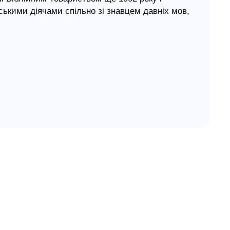
кими діячами спільно зі знавцем давніх мов,
 патріотом української мови, лауреатом
 Рафаїлом Турконяком.
о з перекладом Турконяка 2011 року) - Старий
. Оскільки українська мова жива й
і Біблії.
амагалися дотримуватись умовної золотої
 перекладати слід буквально наскільки
ї необхідності.
 забували й про читача, якому біблійний текст
є доступу до оригіналу. Іншими словами:
кстом, написаним тисячі років тому, і