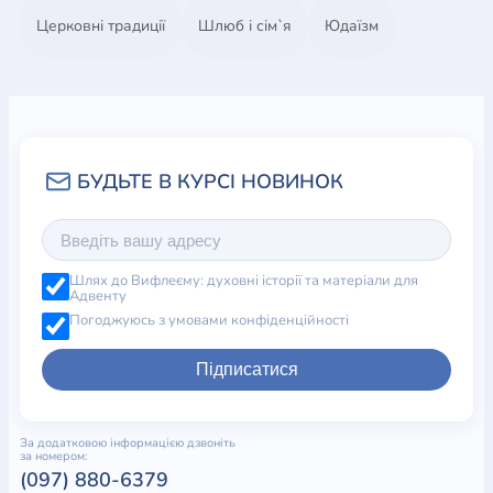
Церковні традиції
Шлюб і сім`я
Юдаїзм
Шлях до Вифлеєму: духовні історії та матеріали для
Адвенту
Погоджуюсь з умовами конфіденційності
Підписатися
За додатковою інформацією дзвоніть
за номером:
(097) 880-6379