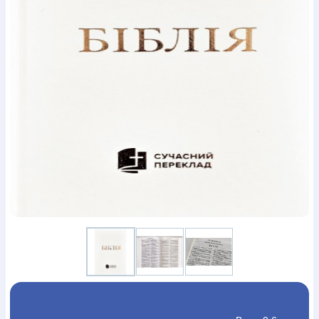
Богослов`я
Шлюб і сім`я
Юдаїзм
Супутні товари
Періодика
Аудіо
Ручки кулькові
Відео
Галантерея
Закладки для книг
Футболки
Брелоки
Сумки
Біжутерія
Блокноти
Щоденники / щотижневики
Вироби з дерева
Вироби з кераміки і глини
Вироби з срібла
Картини
Навчальні мапи
Шкіряні вироби
Магніти
Металеві
вироби
Міні-лампи
Наклейки
Настільні ігри
Пакети
подарункові
Плакати
Пластмасові вироби
Хустки
Подарункові картки
Розвиваючі ігри
Репринти
Свічки
Зошити
Фотокартини
Чохли на Библії
Головні убори
Календарі
Канцелярскі товари
Комп`ютерні ігри
Листівки
Сувенирна продукція
Годинники
Пазли
Книга в комплекті
За додатковою інформацією дзвоніть за номером:
+38
(097) 880-6379
Ми у Facebook