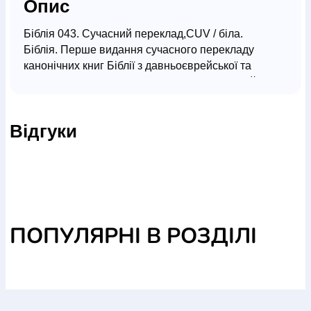
Опис
Біблія 043. Сучасний переклад,CUV / біла.
Біблія. Перше видання сучасного перекладу
канонічних книг Біблії з давньоєврейської та
давньогрецької мов на українську, виконаний
відомими в Україні церковними і громадськими
діячами спільно зі знавцем давніх мов, доктором
Відгуки
богослов’я, о. Рафаїлом (Романом) Турконяком.
Зважаючи на специфіку біблійного тексту і зміст
давньоєврейського оригіналу, при редагуванні
враховувалась особливість біблійної мови.
ПОПУЛЯРНІ В РОЗДІЛІ