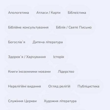
Апологетика
Атласи / Карти
Біблеістика
Біблійне консультування
Біблія / Святе Письмо
Богослів`я
Дитяча література
Здоров`я / Харчування
Історія
Книги іноземними мовами
Лідерство
Нерелігійні видання
Огляд релігій
Публіцистика
Служіння Церкви
Художня література