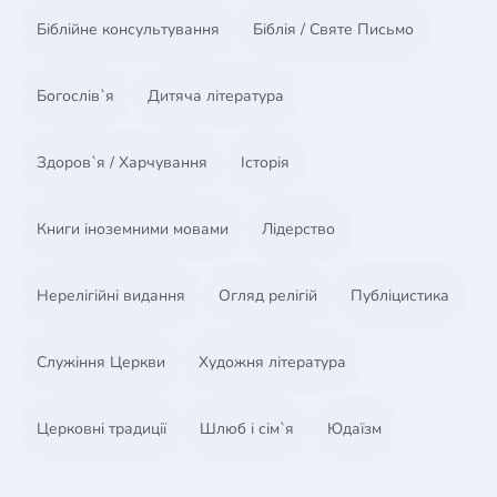
Біблійне консультування
Біблія / Святе Письмо
Богослів`я
Дитяча література
Здоров`я / Харчування
Історія
Книги іноземними мовами
Лідерство
Нерелігійні видання
Огляд релігій
Публіцистика
Служіння Церкви
Художня література
Церковні традиції
Шлюб і сім`я
Юдаїзм