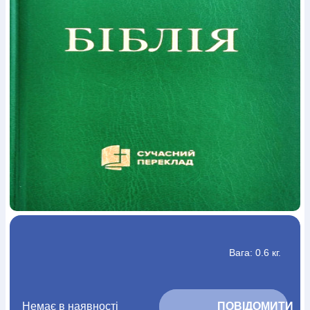
Богослов`я
Шлюб і сім`я
Юдаїзм
Супутні товари
Періодика
Аудіо
Ручки кулькові
Відео
Галантерея
Закладки для книг
Футболки
Брелоки
Сумки
Біжутерія
Блокноти
Щоденники / щотижневики
Вироби з дерева
Вироби з кераміки і глини
Вироби з срібла
Картини
Навчальні мапи
Шкіряні вироби
Магніти
Металеві
вироби
Міні-лампи
Наклейки
Настільні ігри
Пакети
подарункові
Плакати
Пластмасові вироби
Хустки
Подарункові картки
Розвиваючі ігри
Репринти
Свічки
Зошити
Фотокартини
Чохли на Библії
Головні убори
Календарі
Канцелярскі товари
Комп`ютерні ігри
Листівки
Сувенирна продукція
Годинники
Пазли
Книга в комплекті
За додатковою інформацією дзвоніть за номером:
+38
Вага: 0.6 кг.
(097) 880-6379
Ми у Facebook
Немає в наявності
			ПОВІДОМИТИ 