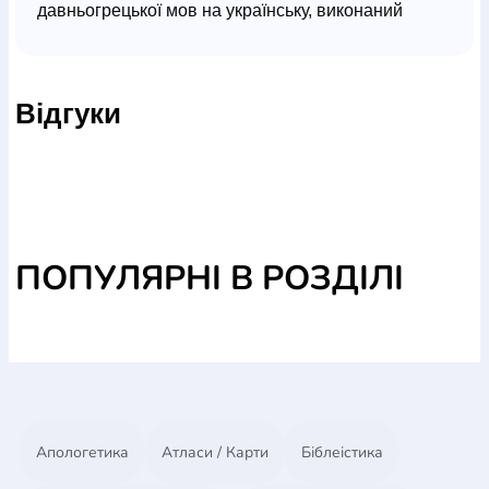
давньогрецької мов на українську, виконаний
відомими в Україні церковними і громадськими
діячами спільно зі знавцем давніх мов, доктором
богослов’я, о. Рафаїлом (Романом) Турконяком.
Відгуки
Зважаючи на специфіку біблійного тексту і зміст
давньоєврейського оригіналу, при редагуванні
враховувалась особливість біблійної мови.
ПОПУЛЯРНІ В РОЗДІЛІ
Апологетика
Атласи / Карти
Біблеістика