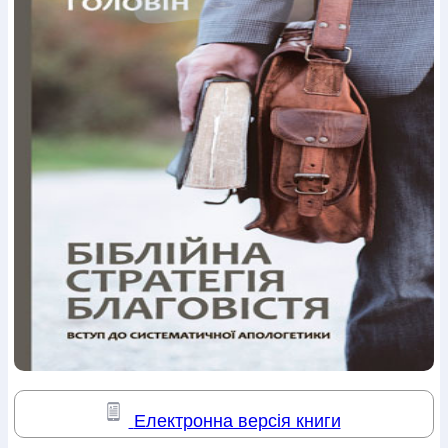
Богослов`я
Шлюб і сім`я
Юдаїзм
Супутні товари
Періодика
Аудіо
Ручки кулькові
Відео
Галантерея
Закладки для книг
Футболки
Брелоки
Сумки
Біжутерія
Блокноти
Щоденники / щотижневики
Вироби з дерева
Вироби з кераміки і глини
Вироби з срібла
Картини
Навчальні мапи
Шкіряні вироби
Магніти
Металеві
вироби
Міні-лампи
Наклейки
Настільні ігри
Пакети
подарункові
Плакати
Пластмасові вироби
Хустки
Подарункові картки
Розвиваючі ігри
Репринти
Свічки
Зошити
Фотокартини
Чохли на Библії
Головні убори
Календарі
Канцелярскі товари
Комп`ютерні ігри
Листівки
Сувенирна продукція
Годинники
Пазли
Книга в комплекті
За додатковою інформацією дзвоніть за номером:
+38
(097) 880-6379
Ми у Facebook
Електронна версія книги