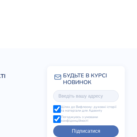
ТІ
Шлях до Вифлеєму: духовні історії
та матеріали для Адвенту
Погоджуюсь з умовами
конфіденційності
Підписатися