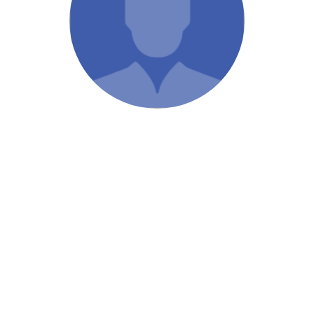
/ Святе Письмо
 література
іноземними мовами
тво
ійні видання
і традиції
ня Церкви
истика
в`я
сім`я
`я / Харчування