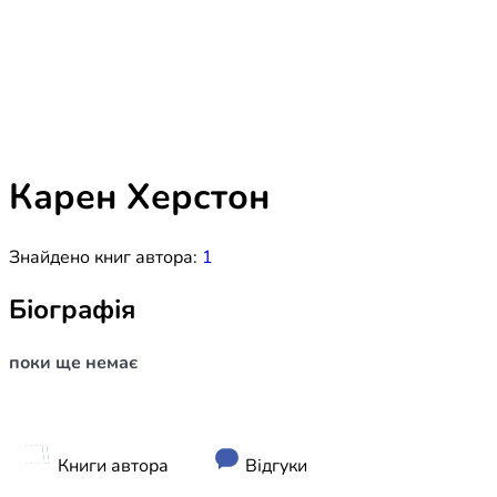
Біблія 
Дитяча
Історія
Новинки
Книги 
Свіжі надходження, актуальна
література та нові автори на нашій
Лідерс
полиці.
Карен Херстон
Нереліг
Знайдено книг автора:
1
Церковн
Служін
Біографія
Публіц
поки ще немає
Богослі
Шлюб і 
Здоров
Книги автора
Відгуки