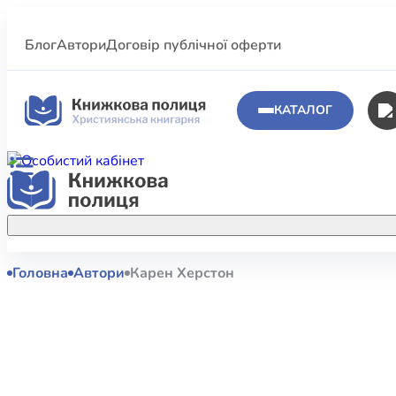
Блог
Автори
Договір публічної оферти
КАТАЛОГ
Головна
Автори
Карен Херстон
Аполог
Акційні пропозиції
Атласи 
Купуйте більше улюблених книжок за
меншою ціною завдяки акційним
Біблеіс
знижкам.
Біблій