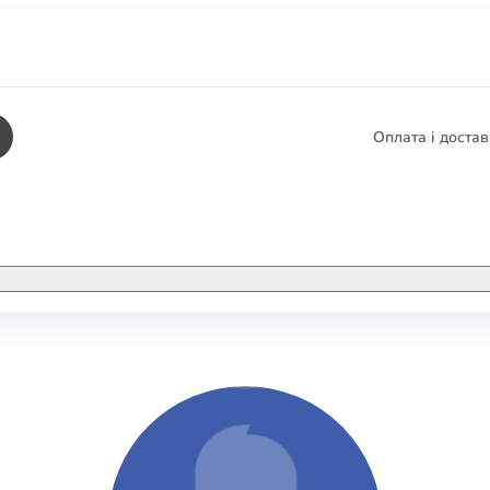
Оплата і доста
КНИГИ
ЕЛЕКТРОННІ К
етика
СУПУТНІ ТОВА
/ Карти
тика
КНИГА В КОМП
не консультування