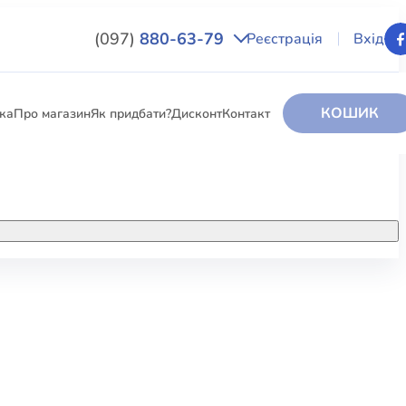
(097)
880-63-79
Реєстрація
Вхід
КОШИК
вка
Про магазин
Як придбати?
Дисконт
Контакт
НИГИ
За додатковою інформацією дзвоніть
за номером:
+38 (097) 880-6379
РИ
Ми у Facebook
ЛЕКТІ