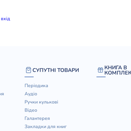
елігій
и
вхiд
я література
КНИГА В
СУПУТНІ ТОВАРИ
КОМПЛЕК
Періодика
ня
Аудіо
Ручки кулькові
Відео
Галантерея
Закладки для книг