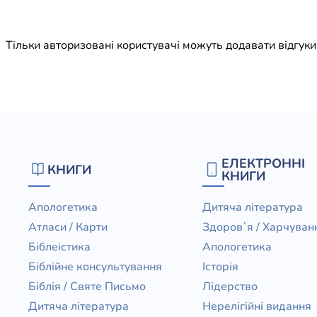
Юдаїзм
Огляд р
Тільки авторизовані користувачі можуть додавати відгук
Художн
ЕЛЕКТРОННІ
КНИГИ
КНИГИ
Апологетика
Дитяча література
Атласи / Карти
Здоров`я / Харчуван
Біблеістика
Апологетика
Біблійне консультування
Історія
Біблія / Святе Письмо
Лідерство
Дитяча література
Нерелігійні видання