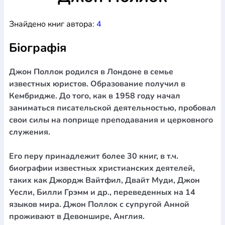
Богослов`я
Шлюб і сім`я
Юдаїзм
Супутні товари
Знайдено книг автора:
4
Періодика
Аудіо
Ручки кулькові
Відео
Галантерея
Закладки для книг
Футболки
Брелоки
Сумки
Біжутерія
Біографія
Блокноти
Щоденники / щотижневики
Вироби з дерева
Вироби з кераміки і глини
Вироби з срібла
Картини
Навчальні мапи
Шкіряні вироби
Магніти
Металеві
Джон Поллок родился в Лондоне в семье
вироби
Міні-лампи
Наклейки
Настільні ігри
Пакети
известных юристов. Образование получил в
подарункові
Плакати
Пластмасові вироби
Хустки
Кембридже. До того, как в 1958 году начал
Подарункові картки
Розвиваючі ігри
Репринти
Свічки
заниматься писательской деятельностью, пробовал
Зошити
Фотокартини
Чохли на Библії
Головні убори
свои силы на поприще преподавания и церковного
Календарі
Канцелярскі товари
Комп`ютерні ігри
служения.
Листівки
Сувенирна продукція
Годинники
Пазли
Его перу принадлежит более 30 книг, в т.ч.
Книга в комплекті
За додатковою інформацією дзвоніть за номером:
+38
биографии известных христианских деятелей,
таких как Джордж Вайтфил, Двайт Муди, Джон
(097) 880-6379
Ми у Facebook
Уесли, Билли Грэмм и др., переведенных на 14
языков мира. Джон Поллок с супругой Анной
проживают в Девоншире, Англия.