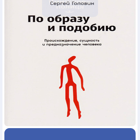
Богослов`я
Шлюб і сім`я
Юдаїзм
Супутні товари
Періодика
Аудіо
Ручки кулькові
Відео
Галантерея
Закладки для книг
Футболки
Брелоки
Сумки
Біжутерія
Блокноти
Щоденники / щотижневики
Вироби з дерева
Вироби з кераміки і глини
Вироби з срібла
Картини
Навчальні мапи
Шкіряні вироби
Магніти
Металеві
вироби
Міні-лампи
Наклейки
Настільні ігри
Пакети
подарункові
Плакати
Пластмасові вироби
Хустки
Подарункові картки
Розвиваючі ігри
Репринти
Свічки
Зошити
Фотокартини
Чохли на Библії
Головні убори
Календарі
Канцелярскі товари
Комп`ютерні ігри
Листівки
Сувенирна продукція
Годинники
Пазли
Книга в комплекті
За додатковою інформацією дзвоніть за номером:
+38
(097) 880-6379
Ми у Facebook